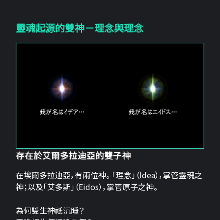
靈魂起源的雙神－理念與理念
存在於艾爾多拉迪亞的雙子神
在埃爾多拉迪亞，有兩位神。 「理念」（Idea），掌管靈魂之
神；以及「艾多斯」（Eidos），掌管原子之神。
為何雙生神祇沉睡？