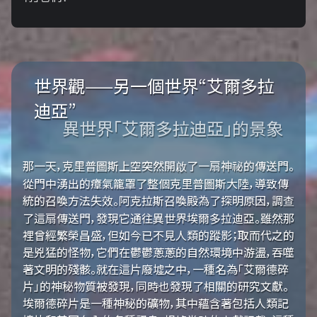
世界觀——另一個世界“艾爾多拉
迪亞”
異世界「艾爾多拉迪亞」的景象
那一天，克里普圖斯上空突然開啟了一扇神祕的傳送門。
從門中湧出的瘴氣籠罩了整個克里普圖斯大陸，導致傳
統的召喚方法失效。阿克拉斯召喚殿為了探明原因，調查
了這扇傳送門，發現它通往異世界埃爾多拉迪亞。雖然那
裡曾經繁榮昌盛，但如今已不見人類的蹤影；取而代之的
是兇猛的怪物，它們在鬱鬱蔥蔥的自然環境中游盪，吞噬
著文明的殘骸。就在這片廢墟之中，一種名為「艾爾德碎
片」的神秘物質被發現，同時也發現了相關的研究文獻。
埃爾德碎片是一種神秘的礦物，其中蘊含著包括人類記