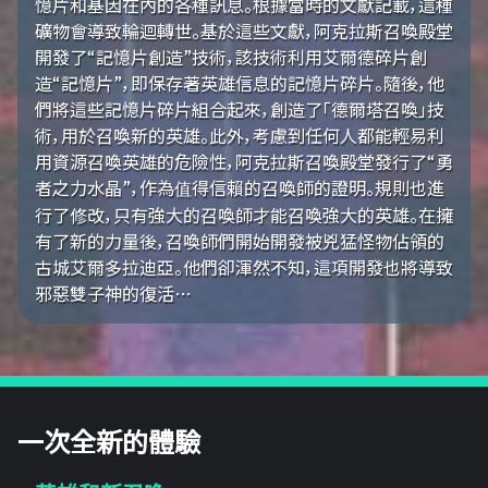
憶片和基因在內的各種訊息。根據當時的文獻記載，這種
礦物會導致輪迴轉世。基於這些文獻，阿克拉斯召喚殿堂
開發了“記憶片創造”技術，該技術利用艾爾德碎片創
造“記憶片”，即保存著英雄信息的記憶片碎片。隨後，他
們將這些記憶片碎片組合起來，創造了「德爾塔召喚」技
術，用於召喚新的英雄。此外，考慮到任何人都能輕易利
用資源召喚英雄的危險性，阿克拉斯召喚殿堂發行了“勇
者之力水晶”，作為值得信賴的召喚師的證明。規則也進
行了修改，只有強大的召喚師才能召喚強大的英雄。在擁
有了新的力量後，召喚師們開始開發被兇猛怪物佔領的
古城艾爾多拉迪亞。他們卻渾然不知，這項開發也將導致
邪惡雙子神的復活…
一次全新的體驗