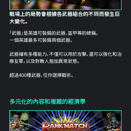
戰場上的局勢會根據各武器組合的不同而發生巨
大變化。
「武器」是英雄可裝備的武器、盔甲等的總稱。
一個英雄最多可裝備兩個武器。
武器擁有多種能力，不僅可以用於攻擊，還可以強化和治
療友軍，以及對敵人施加異常狀態。
超過400種武器，任你選擇戰術。
多元化的內容和複雜的經濟學