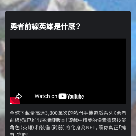
勇者前線英雄是什麼？
全球下載量高達3,800萬次的熱門手機遊戲系列《勇者
前線》現已推出區塊鏈版本！遊戲中精美的像素靈感技能
角色（英雄）和裝備（武器）將化身為NFT，讓你真正「擁​​
有」它們！