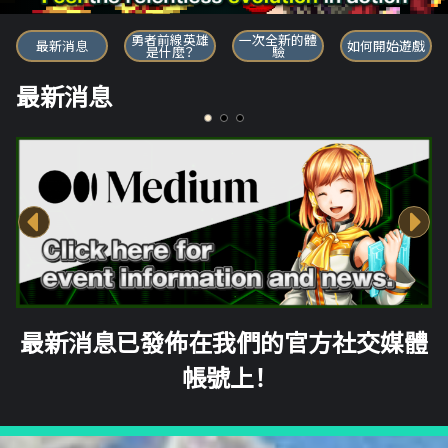
勇者前線英雄
勇者前線英雄
一次全新的體
最新消息
如何開始遊戲
是什麼？
驗
最新消息
最新消息已發佈在我們的官方社交媒體
帳號上！