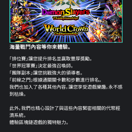
海量戰鬥內容等你來體驗。
「排位賽」讓您提升排名並贏取豐厚獎勵。
「世界冠軍賽」決定最強召喚師。
「團隊副本」讓您挑戰強大的領導者。
「前線之門」根據通關關卡數和步數進行排名。
我們也加入了各種其他內容，讓您享受遊戲樂趣，永不感
到枯燥。
此外，我們也精心設計了與這些內容緊密相關的代幣經
濟系統。
體驗區塊鏈遊戲的獨特魅力。