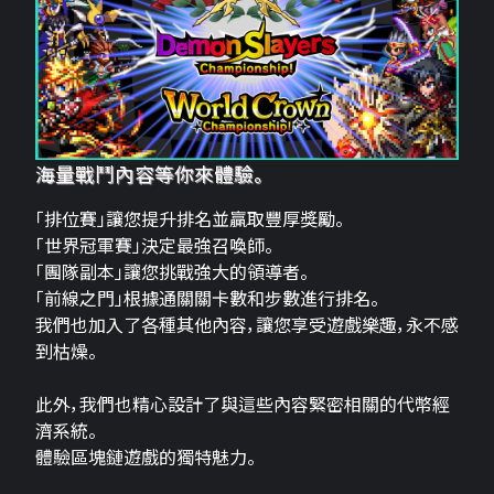
海量戰鬥內容等你來體驗。
「排位賽」讓您提升排名並贏取豐厚獎勵。
「世界冠軍賽」決定最強召喚師。
「團隊副本」讓您挑戰強大的領導者。
「前線之門」根據通關關卡數和步數進行排名。
我們也加入了各種其他內容，讓您享受遊戲樂趣，永不感
到枯燥。
此外，我們也精心設計了與這些內容緊密相關的代幣經
濟系統。
體驗區塊鏈遊戲的獨特魅力。