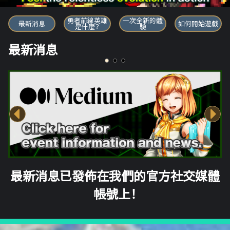
勇者前線英雄
勇者前線英雄
一次全新的體
最新消息
如何開始遊戲
是什麼？
驗
最新消息
最新消息已發佈在我們的官方社交媒體
帳號上！