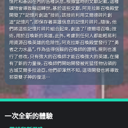
憶片和基因在內的各種訊息。根據當時的文獻記載，這種
礦物會導致輪迴轉世。基於這些文獻，阿克拉斯召喚殿堂
開發了“記憶片創造”技術，該技術利用艾爾德碎片創
造“記憶片”，即保存著英雄信息的記憶片碎片。隨後，他
們將這些記憶片碎片組合起來，創造了「德爾塔召喚」技
術，用於召喚新的英雄。此外，考慮到任何人都能輕易利
用資源召喚英雄的危險性，阿克拉斯召喚殿堂發行了“勇
者之力水晶”，作為值得信賴的召喚師的證明。規則也進
行了修改，只有強大的召喚師才能召喚強大的英雄。在擁
有了新的力量後，召喚師們開始開發被兇猛怪物佔領的
古城艾爾多拉迪亞。他們卻渾然不知，這項開發也將導致
邪惡雙子神的復活…
一次全新的體驗