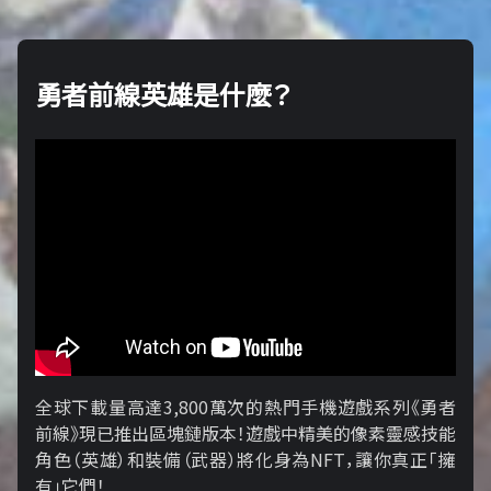
勇者前線英雄是什麼？
全球下載量高達3,800萬次的熱門手機遊戲系列《勇者
前線》現已推出區塊鏈版本！遊戲中精美的像素靈感技能
角色（英雄）和裝備（武器）將化身為NFT，讓你真正「擁​​
有」它們！