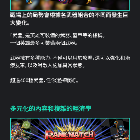
戰場上的局勢會根據各武器組合的不同而發生巨
大變化。
「武器」是英雄可裝備的武器、盔甲等的總稱。
一個英雄最多可裝備兩個武器。
武器擁有多種能力，不僅可以用於攻擊，還可以強化和治
療友軍，以及對敵人施加異常狀態。
超過400種武器，任你選擇戰術。
多元化的內容和複雜的經濟學