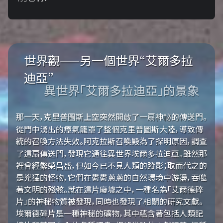
世界觀——另一個世界“艾爾多拉
迪亞”
異世界「艾爾多拉迪亞」的景象
那一天，克里普圖斯上空突然開啟了一扇神祕的傳送門。
從門中湧出的瘴氣籠罩了整個克里普圖斯大陸，導致傳
統的召喚方法失效。阿克拉斯召喚殿為了探明原因，調查
了這扇傳送門，發現它通往異世界埃爾多拉迪亞。雖然那
裡曾經繁榮昌盛，但如今已不見人類的蹤影；取而代之的
是兇猛的怪物，它們在鬱鬱蔥蔥的自然環境中游盪，吞噬
著文明的殘骸。就在這片廢墟之中，一種名為「艾爾德碎
片」的神秘物質被發現，同時也發現了相關的研究文獻。
埃爾德碎片是一種神秘的礦物，其中蘊含著包括人類記