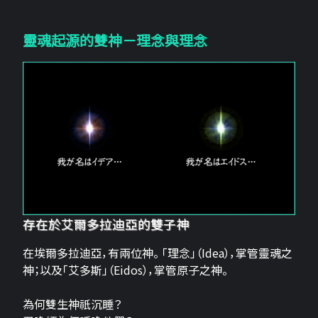
靈魂起源的雙神－理念與理念
存在於艾爾多拉迪亞的雙子神
在埃爾多拉迪亞，有兩位神。 「理念」（Idea），掌管靈魂之
神；以及「艾多斯」（Eidos），掌管原子之神。
為何雙生神祇沉睡？