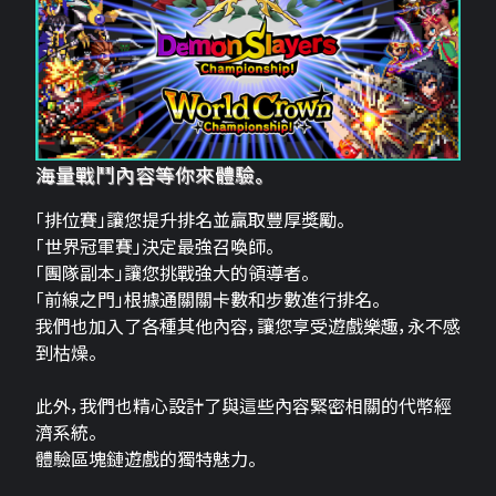
海量戰鬥內容等你來體驗。
「排位賽」讓您提升排名並贏取豐厚獎勵。
「世界冠軍賽」決定最強召喚師。
「團隊副本」讓您挑戰強大的領導者。
「前線之門」根據通關關卡數和步數進行排名。
我們也加入了各種其他內容，讓您享受遊戲樂趣，永不感
到枯燥。
此外，我們也精心設計了與這些內容緊密相關的代幣經
濟系統。
體驗區塊鏈遊戲的獨特魅力。