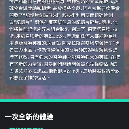
憶片和基因在內的各種訊息。根據當時的文獻記載，這種
礦物會導致輪迴轉世。基於這些文獻，阿克拉斯召喚殿堂
開發了“記憶片創造”技術，該技術利用艾爾德碎片創
造“記憶片”，即保存著英雄信息的記憶片碎片。隨後，他
們將這些記憶片碎片組合起來，創造了「德爾塔召喚」技
術，用於召喚新的英雄。此外，考慮到任何人都能輕易利
用資源召喚英雄的危險性，阿克拉斯召喚殿堂發行了“勇
者之力水晶”，作為值得信賴的召喚師的證明。規則也進
行了修改，只有強大的召喚師才能召喚強大的英雄。在擁
有了新的力量後，召喚師們開始開發被兇猛怪物佔領的
古城艾爾多拉迪亞。他們卻渾然不知，這項開發也將導致
邪惡雙子神的復活…
一次全新的體驗