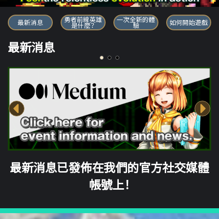
勇者前線英雄
勇者前線英雄
一次全新的體
最新消息
如何開始遊戲
是什麼？
驗
最新消息
最新消息已發佈在我們的官方社交媒體
帳號上！