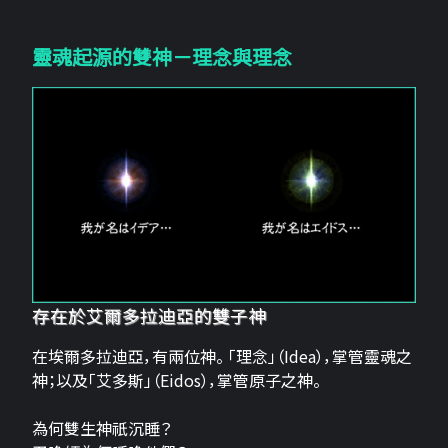
靈魂起源的雙神－理念與理念
存在於艾爾多拉迪亞的雙子神
在埃爾多拉迪亞，有兩位神。 「理念」（Idea），掌管靈魂之
神；以及「艾多斯」（Eidos），掌管原子之神。
為何雙生神祇沉睡？