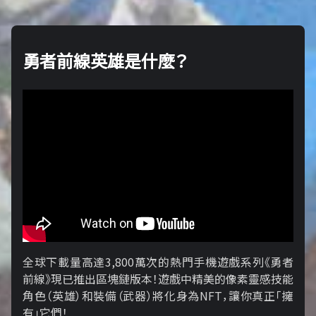
勇者前線英雄是什麼？
全球下載量高達3,800萬次的熱門手機遊戲系列《勇者
前線》現已推出區塊鏈版本！遊戲中精美的像素靈感技能
角色（英雄）和裝備（武器）將化身為NFT，讓你真正「擁​​
有」它們！