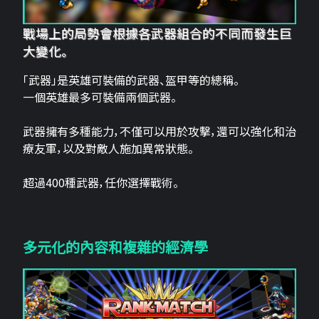
戰場上的局勢會根據各武器組合的不同而發生巨
大變化。
「武器」是英雄可裝備的武器、盔甲等的總稱。
一個英雄最多可裝備兩個武器。
武器擁有多種能力，不僅可以用於攻擊，還可以強化和治
療友軍，以及對敵人施加異常狀態。
超過400種武器，任你選擇戰術。
多元化的內容和複雜的經濟學