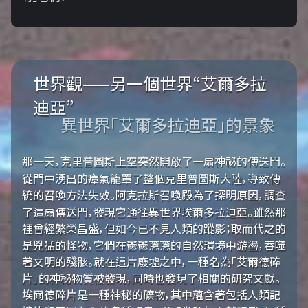
世界觀——另一個世界“艾爾多拉
迪亞”
異世界「艾爾多拉迪亞」的景象
那一天，克里普圖斯上空突然開啟了一扇神祕的傳送門。
從門中湧出的瘴氣籠罩了整個克里普圖斯大陸，導致傳
統的召喚方法失效。阿克拉斯召喚殿為了探明原因，調查
了這扇傳送門，發現它通往異世界埃爾多拉迪亞。雖然那
裡曾經繁榮昌盛，但如今已不見人類的蹤影；取而代之的
是兇猛的怪物，它們在鬱鬱蔥蔥的自然環境中游盪，吞噬
著文明的殘骸。就在這片廢墟之中，一種名為「艾爾德碎
片」的神秘物質被發現，同時也發現了相關的研究文獻。
埃爾德碎片是一種神秘的礦物，其中蘊含著包括人類記