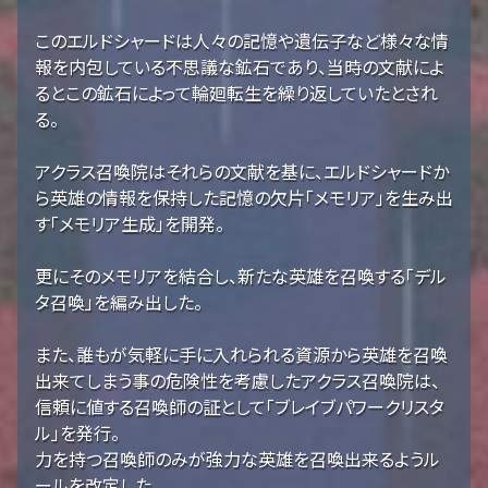
このエルドシャードは人々の記憶や遺伝子など様々な情
報を内包している不思議な鉱石であり、当時の文献によ
るとこの鉱石によって輪廻転生を繰り返していたとされ
る。
アクラス召喚院はそれらの文献を基に、エルドシャードか
ら英雄の情報を保持した記憶の欠片「メモリア」を生み出
す「メモリア生成」を開発。
更にそのメモリアを結合し、新たな英雄を召喚する「デル
タ召喚」を編み出した。
また、誰もが気軽に手に入れられる資源から英雄を召喚
出来てしまう事の危険性を考慮したアクラス召喚院は、
信頼に値する召喚師の証として「ブレイブパワークリスタ
ル」を発行。
力を持つ召喚師のみが強力な英雄を召喚出来るようル
ールを改定した。