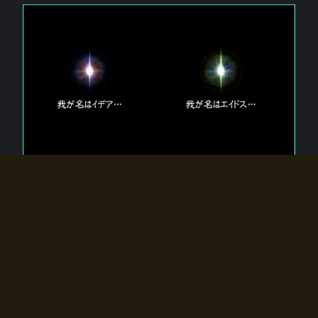
エルドラディアに存在する【双神】
エルドラディアには二柱の神が存在する。
【魂】を司る神「イデア」と、【原子】を司る神「エイドス」。
双神は何故眠っているのか？
何故召喚師に呼びかけられたのだろうか？
何故エルドラディアへのゲートが開いたのか？
物語の真相はプレイヤーの行動によって明かされていき、