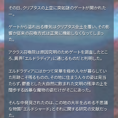
その日、クリプタスの上空に突如謎のゲートが開かれた
ー。
ゲートから溢れ出る瘴気はクリプタス全土を覆い、その影
響か従来の召喚方式は正常に機能しなくなってしまっ
た。
アクラス召喚院は原因究明のためゲートを調査したとこ
ろ、異界「エルドラディア」に通じるものだと判明した。
エルドラディアにはかつて栄華を極め人々が暮らしてい
た形跡こそ残るものの、その地に住まう人々の姿は見当
たらず、鬱蒼とした大自然に飲まれた文明の残滓の上を
闊歩する凶暴な魔物の姿だけがそこにあった。
そんな中発見されたのは、この地の大半を占める不思議
な物質「エルドシャード」とそれに関する研究の文献だっ
た。