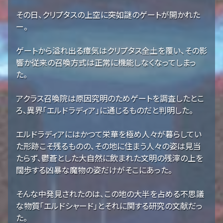
その日、クリプタスの上空に突如謎のゲートが開かれた
ー。
ゲートから溢れ出る瘴気はクリプタス全土を覆い、その影
響か従来の召喚方式は正常に機能しなくなってしまっ
た。
アクラス召喚院は原因究明のためゲートを調査したとこ
ろ、異界「エルドラディア」に通じるものだと判明した。
エルドラディアにはかつて栄華を極め人々が暮らしてい
た形跡こそ残るものの、その地に住まう人々の姿は見当
たらず、鬱蒼とした大自然に飲まれた文明の残滓の上を
闊歩する凶暴な魔物の姿だけがそこにあった。
そんな中発見されたのは、この地の大半を占める不思議
な物質「エルドシャード」とそれに関する研究の文献だっ
た。