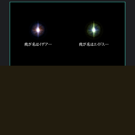
エルドラディアに存在する【双神】
エルドラディアには二柱の神が存在する。
【魂】を司る神「イデア」と、【原子】を司る神「エイドス」。
双神は何故眠っているのか？
何故召喚師に呼びかけられたのだろうか？
何故エルドラディアへのゲートが開いたのか？
物語の真相はプレイヤーの行動によって明かされていき、