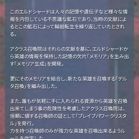
このエルドシャードは人々の記憶や遺伝子など様々な情
報を内包している不思議な鉱石であり、当時の文献によ
るとこの鉱石によって輪廻転生を繰り返していたとされ
る。
アクラス召喚院はそれらの文献を基に、エルドシャードか
ら英雄の情報を保持した記憶の欠片「メモリア」を生み出
す「メモリア生成」を開発。
更にそのメモリアを結合し、新たな英雄を召喚する「デル
タ召喚」を編み出した。
また、誰もが気軽に手に入れられる資源から英雄を召喚
出来てしまう事の危険性を考慮したアクラス召喚院は、
信頼に値する召喚師の証として「ブレイブパワークリスタ
ル」を発行。
力を持つ召喚師のみが強力な英雄を召喚出来るようル
ールを改定した。