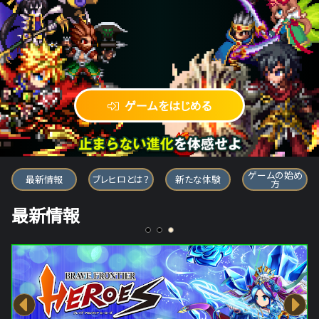
ゲームをはじめる
ブレイブ フロンティア ヒーローズ
ゲームの始め
最新情報
ブレヒロとは？
新たな体験
方
最新情報