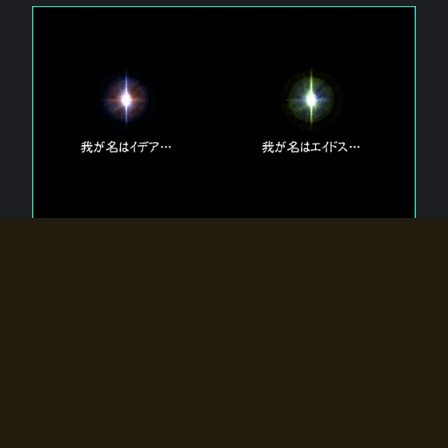
エルドラディアに存在する【双神】
エルドラディアには二柱の神が存在する。
【魂】を司る神「イデア」と、【原子】を司る神「エイドス」。
双神は何故眠っているのか？
何故召喚師に呼びかけられたのだろうか？
何故エルドラディアへのゲートが開いたのか？
物語の真相はプレイヤーの行動によって明かされていき、