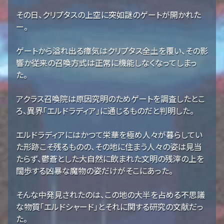
その日、クリプタスの上空に突如謎のゲートが開かれた
ー。
ゲートから溢れ出る瘴気はクリプタス全土を覆い、その影
響か従来の召喚方式は正常に機能しなくなってしまっ
た。
アクラス召喚院は原因究明のためゲートを調査したとこ
ろ、異界「エルドラディア」に通じるものだと判明した。
エルドラディアにはかつて栄華を極め人々が暮らしてい
た形跡こそ残るものの、その地に住まう人々の姿は見当
たらず、鬱蒼とした大自然に飲まれた文明の残滓の上を
闊歩する凶暴な魔物の姿だけがそこにあった。
そんな中発見されたのは、この地の大半を占める不思議
な物質「エルドシャード」とそれに関する研究の文献だっ
た。