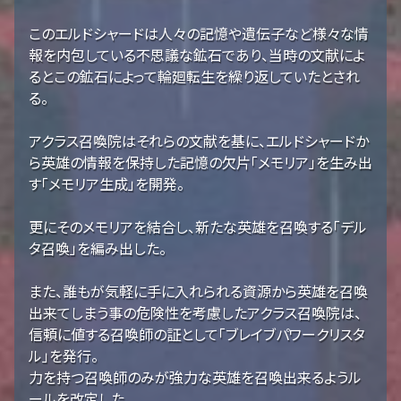
このエルドシャードは人々の記憶や遺伝子など様々な情
報を内包している不思議な鉱石であり、当時の文献によ
るとこの鉱石によって輪廻転生を繰り返していたとされ
る。
アクラス召喚院はそれらの文献を基に、エルドシャードか
ら英雄の情報を保持した記憶の欠片「メモリア」を生み出
す「メモリア生成」を開発。
更にそのメモリアを結合し、新たな英雄を召喚する「デル
タ召喚」を編み出した。
また、誰もが気軽に手に入れられる資源から英雄を召喚
出来てしまう事の危険性を考慮したアクラス召喚院は、
信頼に値する召喚師の証として「ブレイブパワークリスタ
ル」を発行。
力を持つ召喚師のみが強力な英雄を召喚出来るようル
ールを改定した。