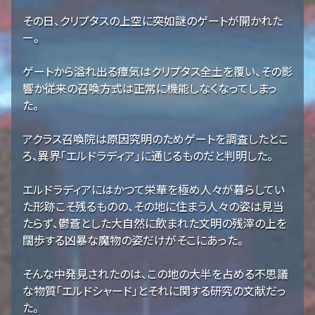
その日、クリプタスの上空に突如謎のゲートが開かれた
ー。
ゲートから溢れ出る瘴気はクリプタス全土を覆い、その影
響か従来の召喚方式は正常に機能しなくなってしまっ
た。
アクラス召喚院は原因究明のためゲートを調査したとこ
ろ、異界「エルドラディア」に通じるものだと判明した。
エルドラディアにはかつて栄華を極め人々が暮らしてい
た形跡こそ残るものの、その地に住まう人々の姿は見当
たらず、鬱蒼とした大自然に飲まれた文明の残滓の上を
闊歩する凶暴な魔物の姿だけがそこにあった。
そんな中発見されたのは、この地の大半を占める不思議
な物質「エルドシャード」とそれに関する研究の文献だっ
た。