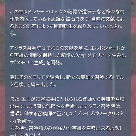
このエルドシャードは人々の記憶や遺伝子など様々な情
報を内包している不思議な鉱石であり、当時の文献によ
るとこの鉱石によって輪廻転生を繰り返していたとされ
る。
アクラス召喚院はそれらの文献を基に、エルドシャードか
ら英雄の情報を保持した記憶の欠片「メモリア」を生み出
す「メモリア生成」を開発。
更にそのメモリアを結合し、新たな英雄を召喚する「デル
タ召喚」を編み出した。
また、誰もが気軽に手に入れられる資源から英雄を召喚
出来てしまう事の危険性を考慮したアクラス召喚院は、
信頼に値する召喚師の証として「ブレイブパワークリスタ
ル」を発行。
力を持つ召喚師のみが強力な英雄を召喚出来るようル
ールを改定した。