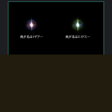
エルドラディアに存在する【双神】
エルドラディアには二柱の神が存在する。
【魂】を司る神「イデア」と、【原子】を司る神「エイドス」。
双神は何故眠っているのか？
何故召喚師に呼びかけられたのだろうか？
何故エルドラディアへのゲートが開いたのか？
物語の真相はプレイヤーの行動によって明かされていき、