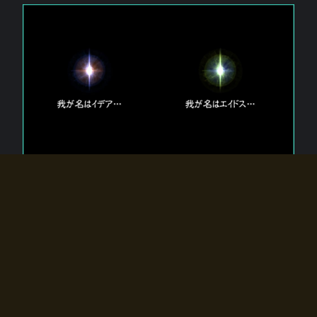
エルドラディアに存在する【双神】
エルドラディアには二柱の神が存在する。
【魂】を司る神「イデア」と、【原子】を司る神「エイドス」。
双神は何故眠っているのか？
何故召喚師に呼びかけられたのだろうか？
何故エルドラディアへのゲートが開いたのか？
物語の真相はプレイヤーの行動によって明かされていき、