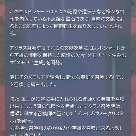
このエルドシャードは人々の記憶や遺伝子など様々な情
報を内包している不思議な鉱石であり、当時の文献によ
るとこの鉱石によって輪廻転生を繰り返していたとされ
る。
アクラス召喚院はそれらの文献を基に、エルドシャードか
ら英雄の情報を保持した記憶の欠片「メモリア」を生み出
す「メモリア生成」を開発。
更にそのメモリアを結合し、新たな英雄を召喚する「デル
タ召喚」を編み出した。
また、誰もが気軽に手に入れられる資源から英雄を召喚
出来てしまう事の危険性を考慮したアクラス召喚院は、
信頼に値する召喚師の証として「ブレイブパワークリスタ
ル」を発行。
力を持つ召喚師のみが強力な英雄を召喚出来るようル
ールを改定した。