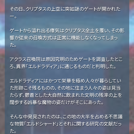
その日、クリプタスの上空に突如謎のゲートが開かれた
ー。
ゲートから溢れ出る瘴気はクリプタス全土を覆い、その影
響か従来の召喚方式は正常に機能しなくなってしまっ
た。
アクラス召喚院は原因究明のためゲートを調査したとこ
ろ、異界「エルドラディア」に通じるものだと判明した。
エルドラディアにはかつて栄華を極め人々が暮らしてい
た形跡こそ残るものの、その地に住まう人々の姿は見当
たらず、鬱蒼とした大自然に飲まれた文明の残滓の上を
闊歩する凶暴な魔物の姿だけがそこにあった。
そんな中発見されたのは、この地の大半を占める不思議
な物質「エルドシャード」とそれに関する研究の文献だっ
た。