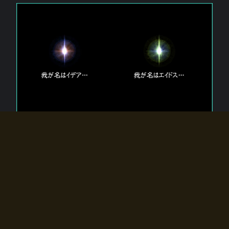
エルドラディアに存在する【双神】
エルドラディアには二柱の神が存在する。
【魂】を司る神「イデア」と、【原子】を司る神「エイドス」。
双神は何故眠っているのか？
何故召喚師に呼びかけられたのだろうか？
何故エルドラディアへのゲートが開いたのか？
物語の真相はプレイヤーの行動によって明かされていき、