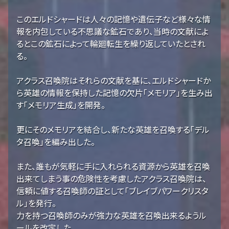
このエルドシャードは人々の記憶や遺伝子など様々な情
報を内包している不思議な鉱石であり、当時の文献によ
るとこの鉱石によって輪廻転生を繰り返していたとされ
る。
アクラス召喚院はそれらの文献を基に、エルドシャードか
ら英雄の情報を保持した記憶の欠片「メモリア」を生み出
す「メモリア生成」を開発。
更にそのメモリアを結合し、新たな英雄を召喚する「デル
タ召喚」を編み出した。
また、誰もが気軽に手に入れられる資源から英雄を召喚
出来てしまう事の危険性を考慮したアクラス召喚院は、
信頼に値する召喚師の証として「ブレイブパワークリスタ
ル」を発行。
力を持つ召喚師のみが強力な英雄を召喚出来るようル
ールを改定した。