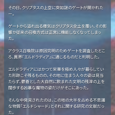
その日、クリプタスの上空に突如謎のゲートが開かれた
ー。
ゲートから溢れ出る瘴気はクリプタス全土を覆い、その影
響か従来の召喚方式は正常に機能しなくなってしまっ
た。
アクラス召喚院は原因究明のためゲートを調査したとこ
ろ、異界「エルドラディア」に通じるものだと判明した。
エルドラディアにはかつて栄華を極め人々が暮らしてい
た形跡こそ残るものの、その地に住まう人々の姿は見当
たらず、鬱蒼とした大自然に飲まれた文明の残滓の上を
闊歩する凶暴な魔物の姿だけがそこにあった。
そんな中発見されたのは、この地の大半を占める不思議
な物質「エルドシャード」とそれに関する研究の文献だっ
た。