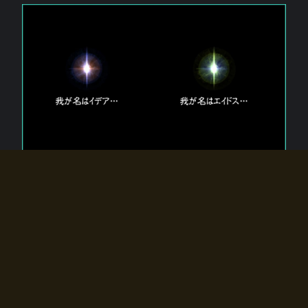
エルドラディアに存在する【双神】
エルドラディアには二柱の神が存在する。
【魂】を司る神「イデア」と、【原子】を司る神「エイドス」。
双神は何故眠っているのか？
何故召喚師に呼びかけられたのだろうか？
何故エルドラディアへのゲートが開いたのか？
物語の真相はプレイヤーの行動によって明かされていき、