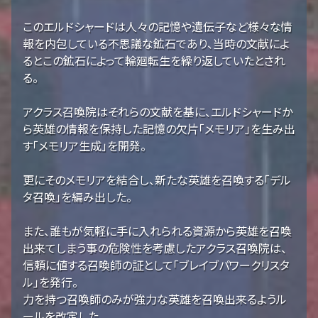
このエルドシャードは人々の記憶や遺伝子など様々な情
報を内包している不思議な鉱石であり、当時の文献によ
るとこの鉱石によって輪廻転生を繰り返していたとされ
る。
アクラス召喚院はそれらの文献を基に、エルドシャードか
ら英雄の情報を保持した記憶の欠片「メモリア」を生み出
す「メモリア生成」を開発。
更にそのメモリアを結合し、新たな英雄を召喚する「デル
タ召喚」を編み出した。
また、誰もが気軽に手に入れられる資源から英雄を召喚
出来てしまう事の危険性を考慮したアクラス召喚院は、
信頼に値する召喚師の証として「ブレイブパワークリスタ
ル」を発行。
力を持つ召喚師のみが強力な英雄を召喚出来るようル
ールを改定した。