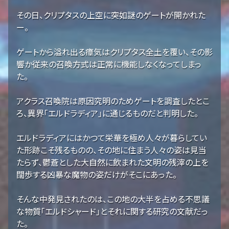
その日、クリプタスの上空に突如謎のゲートが開かれた
ー。
ゲートから溢れ出る瘴気はクリプタス全土を覆い、その影
響か従来の召喚方式は正常に機能しなくなってしまっ
た。
アクラス召喚院は原因究明のためゲートを調査したとこ
ろ、異界「エルドラディア」に通じるものだと判明した。
エルドラディアにはかつて栄華を極め人々が暮らしてい
た形跡こそ残るものの、その地に住まう人々の姿は見当
たらず、鬱蒼とした大自然に飲まれた文明の残滓の上を
闊歩する凶暴な魔物の姿だけがそこにあった。
そんな中発見されたのは、この地の大半を占める不思議
な物質「エルドシャード」とそれに関する研究の文献だっ
た。