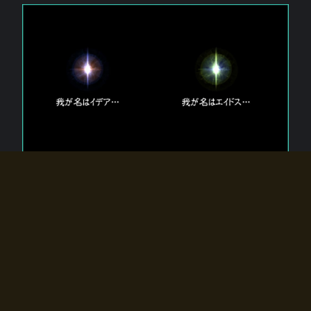
エルドラディアに存在する【双神】
エルドラディアには二柱の神が存在する。
【魂】を司る神「イデア」と、【原子】を司る神「エイドス」。
双神は何故眠っているのか？
何故召喚師に呼びかけられたのだろうか？
何故エルドラディアへのゲートが開いたのか？
物語の真相はプレイヤーの行動によって明かされていき、