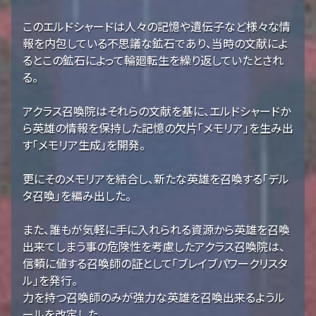
このエルドシャードは人々の記憶や遺伝子など様々な情
報を内包している不思議な鉱石であり、当時の文献によ
るとこの鉱石によって輪廻転生を繰り返していたとされ
る。
アクラス召喚院はそれらの文献を基に、エルドシャードか
ら英雄の情報を保持した記憶の欠片「メモリア」を生み出
す「メモリア生成」を開発。
更にそのメモリアを結合し、新たな英雄を召喚する「デル
タ召喚」を編み出した。
また、誰もが気軽に手に入れられる資源から英雄を召喚
出来てしまう事の危険性を考慮したアクラス召喚院は、
信頼に値する召喚師の証として「ブレイブパワークリスタ
ル」を発行。
力を持つ召喚師のみが強力な英雄を召喚出来るようル
ールを改定した。