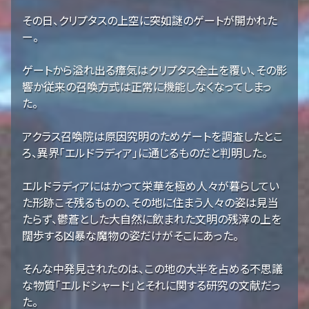
その日、クリプタスの上空に突如謎のゲートが開かれた
ー。
ゲートから溢れ出る瘴気はクリプタス全土を覆い、その影
響か従来の召喚方式は正常に機能しなくなってしまっ
た。
アクラス召喚院は原因究明のためゲートを調査したとこ
ろ、異界「エルドラディア」に通じるものだと判明した。
エルドラディアにはかつて栄華を極め人々が暮らしてい
た形跡こそ残るものの、その地に住まう人々の姿は見当
たらず、鬱蒼とした大自然に飲まれた文明の残滓の上を
闊歩する凶暴な魔物の姿だけがそこにあった。
そんな中発見されたのは、この地の大半を占める不思議
な物質「エルドシャード」とそれに関する研究の文献だっ
た。