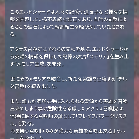
このエルドシャードは人々の記憶や遺伝子など様々な情
報を内包している不思議な鉱石であり、当時の文献によ
るとこの鉱石によって輪廻転生を繰り返していたとされ
る。
アクラス召喚院はそれらの文献を基に、エルドシャードか
ら英雄の情報を保持した記憶の欠片「メモリア」を生み出
す「メモリア生成」を開発。
更にそのメモリアを結合し、新たな英雄を召喚する「デル
タ召喚」を編み出した。
また、誰もが気軽に手に入れられる資源から英雄を召喚
出来てしまう事の危険性を考慮したアクラス召喚院は、
信頼に値する召喚師の証として「ブレイブパワークリスタ
ル」を発行。
力を持つ召喚師のみが強力な英雄を召喚出来るようル
ールを改定した。