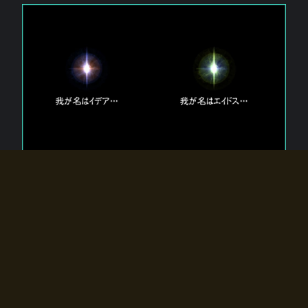
エルドラディアに存在する【双神】
エルドラディアには二柱の神が存在する。
【魂】を司る神「イデア」と、【原子】を司る神「エイドス」。
双神は何故眠っているのか？
何故召喚師に呼びかけられたのだろうか？
何故エルドラディアへのゲートが開いたのか？
物語の真相はプレイヤーの行動によって明かされていき、