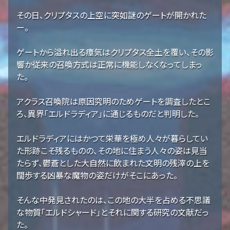
その日、クリプタスの上空に突如謎のゲートが開かれた
ー。
ゲートから溢れ出る瘴気はクリプタス全土を覆い、その影
響か従来の召喚方式は正常に機能しなくなってしまっ
た。
アクラス召喚院は原因究明のためゲートを調査したとこ
ろ、異界「エルドラディア」に通じるものだと判明した。
エルドラディアにはかつて栄華を極め人々が暮らしてい
た形跡こそ残るものの、その地に住まう人々の姿は見当
たらず、鬱蒼とした大自然に飲まれた文明の残滓の上を
闊歩する凶暴な魔物の姿だけがそこにあった。
そんな中発見されたのは、この地の大半を占める不思議
な物質「エルドシャード」とそれに関する研究の文献だっ
た。