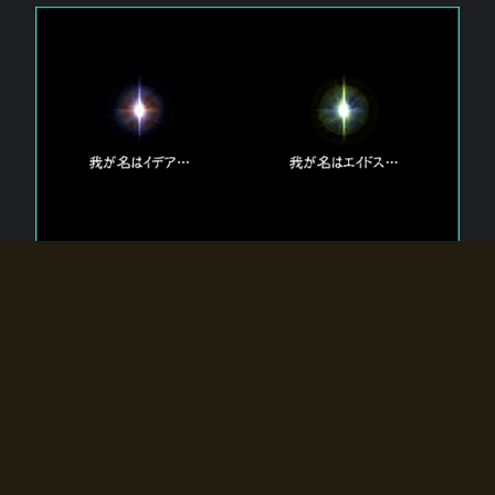
エルドラディアに存在する【双神】
エルドラディアには二柱の神が存在する。
【魂】を司る神「イデア」と、【原子】を司る神「エイドス」。
双神は何故眠っているのか？
何故召喚師に呼びかけられたのだろうか？
何故エルドラディアへのゲートが開いたのか？
物語の真相はプレイヤーの行動によって明かされていき、