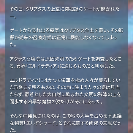
その日、クリプタスの上空に突如謎のゲートが開かれた
ー。
ゲートから溢れ出る瘴気はクリプタス全土を覆い、その影
響か従来の召喚方式は正常に機能しなくなってしまっ
た。
アクラス召喚院は原因究明のためゲートを調査したとこ
ろ、異界「エルドラディア」に通じるものだと判明した。
エルドラディアにはかつて栄華を極め人々が暮らしてい
た形跡こそ残るものの、その地に住まう人々の姿は見当
たらず、鬱蒼とした大自然に飲まれた文明の残滓の上を
闊歩する凶暴な魔物の姿だけがそこにあった。
そんな中発見されたのは、この地の大半を占める不思議
な物質「エルドシャード」とそれに関する研究の文献だっ
た。