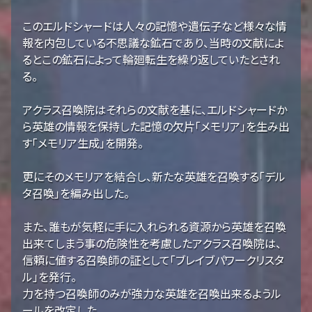
このエルドシャードは人々の記憶や遺伝子など様々な情
報を内包している不思議な鉱石であり、当時の文献によ
るとこの鉱石によって輪廻転生を繰り返していたとされ
る。
アクラス召喚院はそれらの文献を基に、エルドシャードか
ら英雄の情報を保持した記憶の欠片「メモリア」を生み出
す「メモリア生成」を開発。
更にそのメモリアを結合し、新たな英雄を召喚する「デル
タ召喚」を編み出した。
また、誰もが気軽に手に入れられる資源から英雄を召喚
出来てしまう事の危険性を考慮したアクラス召喚院は、
信頼に値する召喚師の証として「ブレイブパワークリスタ
ル」を発行。
力を持つ召喚師のみが強力な英雄を召喚出来るようル
ールを改定した。