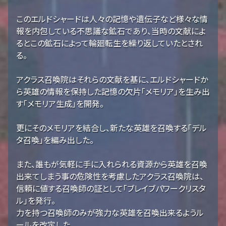
このエルドシャードは人々の記憶や遺伝子など様々な情
報を内包している不思議な鉱石であり、当時の文献によ
るとこの鉱石によって輪廻転生を繰り返していたとされ
る。
アクラス召喚院はそれらの文献を基に、エルドシャードか
ら英雄の情報を保持した記憶の欠片「メモリア」を生み出
す「メモリア生成」を開発。
更にそのメモリアを結合し、新たな英雄を召喚する「デル
タ召喚」を編み出した。
また、誰もが気軽に手に入れられる資源から英雄を召喚
出来てしまう事の危険性を考慮したアクラス召喚院は、
信頼に値する召喚師の証として「ブレイブパワークリスタ
ル」を発行。
力を持つ召喚師のみが強力な英雄を召喚出来るようル
ールを改定した。