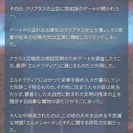
その日、クリプタスの上空に突如謎のゲートが開かれた
ー。
ゲートから溢れ出る瘴気はクリプタス全土を覆い、その影
響か従来の召喚方式は正常に機能しなくなってしまっ
た。
アクラス召喚院は原因究明のためゲートを調査したとこ
ろ、異界「エルドラディア」に通じるものだと判明した。
エルドラディアにはかつて栄華を極め人々が暮らしてい
た形跡こそ残るものの、その地に住まう人々の姿は見当
たらず、鬱蒼とした大自然に飲まれた文明の残滓の上を
闊歩する凶暴な魔物の姿だけがそこにあった。
そんな中発見されたのは、この地の大半を占める不思議
な物質「エルドシャード」とそれに関する研究の文献だっ
た。