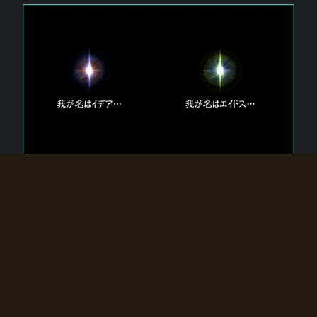
エルドラディアに存在する【双神】
エルドラディアには二柱の神が存在する。
【魂】を司る神「イデア」と、【原子】を司る神「エイドス」。
双神は何故眠っているのか？
何故召喚師に呼びかけられたのだろうか？
何故エルドラディアへのゲートが開いたのか？
物語の真相はプレイヤーの行動によって明かされていき、