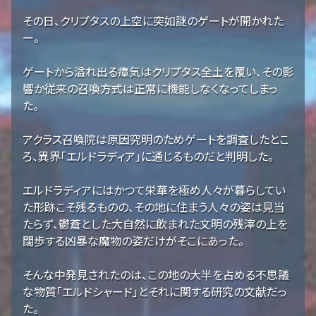
その日、クリプタスの上空に突如謎のゲートが開かれた
ー。
ゲートから溢れ出る瘴気はクリプタス全土を覆い、その影
響か従来の召喚方式は正常に機能しなくなってしまっ
た。
アクラス召喚院は原因究明のためゲートを調査したとこ
ろ、異界「エルドラディア」に通じるものだと判明した。
エルドラディアにはかつて栄華を極め人々が暮らしてい
た形跡こそ残るものの、その地に住まう人々の姿は見当
たらず、鬱蒼とした大自然に飲まれた文明の残滓の上を
闊歩する凶暴な魔物の姿だけがそこにあった。
そんな中発見されたのは、この地の大半を占める不思議
な物質「エルドシャード」とそれに関する研究の文献だっ
た。