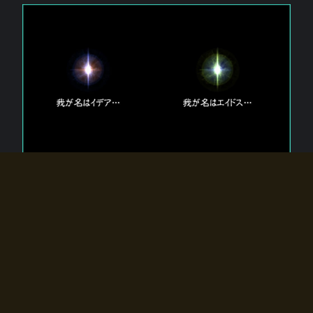
エルドラディアに存在する【双神】
エルドラディアには二柱の神が存在する。
【魂】を司る神「イデア」と、【原子】を司る神「エイドス」。
双神は何故眠っているのか？
何故召喚師に呼びかけられたのだろうか？
何故エルドラディアへのゲートが開いたのか？
物語の真相はプレイヤーの行動によって明かされていき、