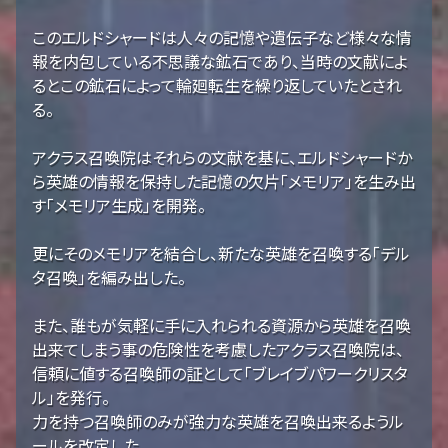
このエルドシャードは人々の記憶や遺伝子など様々な情
報を内包している不思議な鉱石であり、当時の文献によ
るとこの鉱石によって輪廻転生を繰り返していたとされ
る。
アクラス召喚院はそれらの文献を基に、エルドシャードか
ら英雄の情報を保持した記憶の欠片「メモリア」を生み出
す「メモリア生成」を開発。
更にそのメモリアを結合し、新たな英雄を召喚する「デル
タ召喚」を編み出した。
また、誰もが気軽に手に入れられる資源から英雄を召喚
出来てしまう事の危険性を考慮したアクラス召喚院は、
信頼に値する召喚師の証として「ブレイブパワークリスタ
ル」を発行。
力を持つ召喚師のみが強力な英雄を召喚出来るようル
ールを改定した。