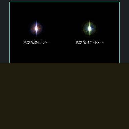
エルドラディアに存在する【双神】
エルドラディアには二柱の神が存在する。
【魂】を司る神「イデア」と、【原子】を司る神「エイドス」。
双神は何故眠っているのか？
何故召喚師に呼びかけられたのだろうか？
何故エルドラディアへのゲートが開いたのか？
物語の真相はプレイヤーの行動によって明かされていき、