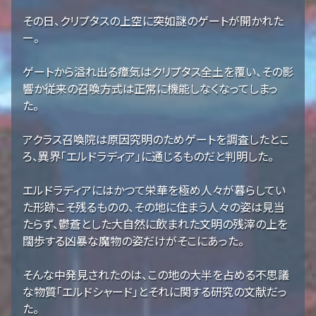
その日、クリプタスの上空に突如謎のゲートが開かれた
ー。
ゲートから溢れ出る瘴気はクリプタス全土を覆い、その影
響か従来の召喚方式は正常に機能しなくなってしまっ
た。
アクラス召喚院は原因究明のためゲートを調査したとこ
ろ、異界「エルドラディア」に通じるものだと判明した。
エルドラディアにはかつて栄華を極め人々が暮らしてい
た形跡こそ残るものの、その地に住まう人々の姿は見当
たらず、鬱蒼とした大自然に飲まれた文明の残滓の上を
闊歩する凶暴な魔物の姿だけがそこにあった。
そんな中発見されたのは、この地の大半を占める不思議
な物質「エルドシャード」とそれに関する研究の文献だっ
た。