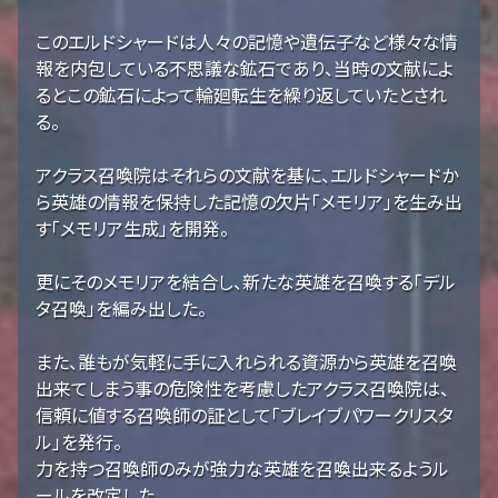
このエルドシャードは人々の記憶や遺伝子など様々な情
報を内包している不思議な鉱石であり、当時の文献によ
るとこの鉱石によって輪廻転生を繰り返していたとされ
る。
アクラス召喚院はそれらの文献を基に、エルドシャードか
ら英雄の情報を保持した記憶の欠片「メモリア」を生み出
す「メモリア生成」を開発。
更にそのメモリアを結合し、新たな英雄を召喚する「デル
タ召喚」を編み出した。
また、誰もが気軽に手に入れられる資源から英雄を召喚
出来てしまう事の危険性を考慮したアクラス召喚院は、
信頼に値する召喚師の証として「ブレイブパワークリスタ
ル」を発行。
力を持つ召喚師のみが強力な英雄を召喚出来るようル
ールを改定した。