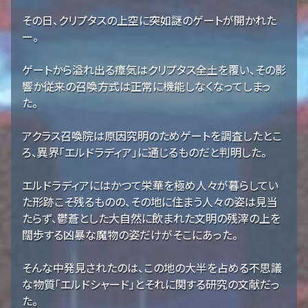
その日、クリプタスの上空に突如謎のゲートが開かれた
ー。
ゲートから溢れ出る瘴気はクリプタス全土を覆い、その影
響か従来の召喚方式は正常に機能しなくなってしまっ
た。
アクラス召喚院は原因究明のためゲートを調査したとこ
ろ、異界「エルドラディア」に通じるものだと判明した。
エルドラディアにはかつて栄華を極め人々が暮らしてい
た形跡こそ残るものの、その地に住まう人々の姿は見当
たらず、鬱蒼とした大自然に飲まれた文明の残滓の上を
闊歩する凶暴な魔物の姿だけがそこにあった。
そんな中発見されたのは、この地の大半を占める不思議
な物質「エルドシャード」とそれに関する研究の文献だっ
た。