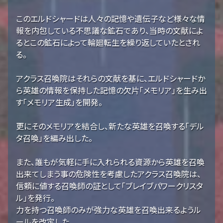
このエルドシャードは人々の記憶や遺伝子など様々な情
報を内包している不思議な鉱石であり、当時の文献によ
るとこの鉱石によって輪廻転生を繰り返していたとされ
る。
アクラス召喚院はそれらの文献を基に、エルドシャードか
ら英雄の情報を保持した記憶の欠片「メモリア」を生み出
す「メモリア生成」を開発。
更にそのメモリアを結合し、新たな英雄を召喚する「デル
タ召喚」を編み出した。
また、誰もが気軽に手に入れられる資源から英雄を召喚
出来てしまう事の危険性を考慮したアクラス召喚院は、
信頼に値する召喚師の証として「ブレイブパワークリスタ
ル」を発行。
力を持つ召喚師のみが強力な英雄を召喚出来るようル
ールを改定した。