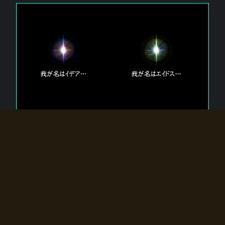
エルドラディアに存在する【双神】
エルドラディアには二柱の神が存在する。
【魂】を司る神「イデア」と、【原子】を司る神「エイドス」。
双神は何故眠っているのか？
何故召喚師に呼びかけられたのだろうか？
何故エルドラディアへのゲートが開いたのか？
物語の真相はプレイヤーの行動によって明かされていき、