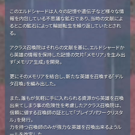
このエルドシャードは人々の記憶や遺伝子など様々な情
報を内包している不思議な鉱石であり、当時の文献によ
るとこの鉱石によって輪廻転生を繰り返していたとされ
る。
アクラス召喚院はそれらの文献を基に、エルドシャードか
ら英雄の情報を保持した記憶の欠片「メモリア」を生み出
す「メモリア生成」を開発。
更にそのメモリアを結合し、新たな英雄を召喚する「デル
タ召喚」を編み出した。
また、誰もが気軽に手に入れられる資源から英雄を召喚
出来てしまう事の危険性を考慮したアクラス召喚院は、
信頼に値する召喚師の証として「ブレイブパワークリスタ
ル」を発行。
力を持つ召喚師のみが強力な英雄を召喚出来るようル
ールを改定した。