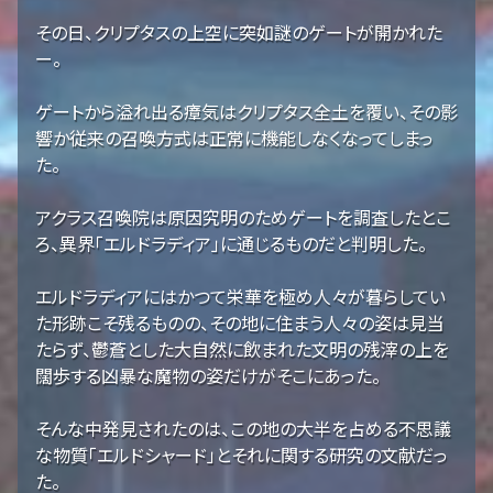
その日、クリプタスの上空に突如謎のゲートが開かれた
ー。
ゲートから溢れ出る瘴気はクリプタス全土を覆い、その影
響か従来の召喚方式は正常に機能しなくなってしまっ
た。
アクラス召喚院は原因究明のためゲートを調査したとこ
ろ、異界「エルドラディア」に通じるものだと判明した。
エルドラディアにはかつて栄華を極め人々が暮らしてい
た形跡こそ残るものの、その地に住まう人々の姿は見当
たらず、鬱蒼とした大自然に飲まれた文明の残滓の上を
闊歩する凶暴な魔物の姿だけがそこにあった。
そんな中発見されたのは、この地の大半を占める不思議
な物質「エルドシャード」とそれに関する研究の文献だっ
た。