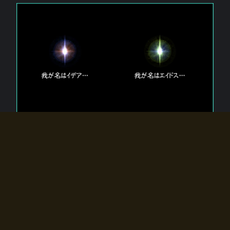
エルドラディアに存在する【双神】
エルドラディアには二柱の神が存在する。
【魂】を司る神「イデア」と、【原子】を司る神「エイドス」。
双神は何故眠っているのか？
何故召喚師に呼びかけられたのだろうか？
何故エルドラディアへのゲートが開いたのか？
物語の真相はプレイヤーの行動によって明かされていき、