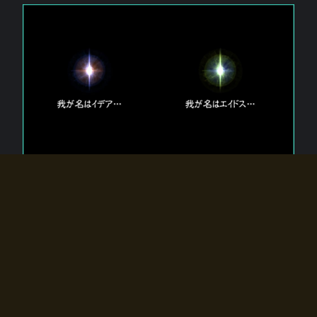
エルドラディアに存在する【双神】
エルドラディアには二柱の神が存在する。
【魂】を司る神「イデア」と、【原子】を司る神「エイドス」。
双神は何故眠っているのか？
何故召喚師に呼びかけられたのだろうか？
何故エルドラディアへのゲートが開いたのか？
物語の真相はプレイヤーの行動によって明かされていき、