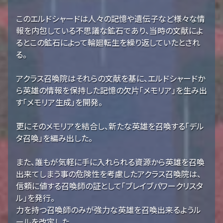
このエルドシャードは人々の記憶や遺伝子など様々な情
報を内包している不思議な鉱石であり、当時の文献によ
るとこの鉱石によって輪廻転生を繰り返していたとされ
る。
アクラス召喚院はそれらの文献を基に、エルドシャードか
ら英雄の情報を保持した記憶の欠片「メモリア」を生み出
す「メモリア生成」を開発。
更にそのメモリアを結合し、新たな英雄を召喚する「デル
タ召喚」を編み出した。
また、誰もが気軽に手に入れられる資源から英雄を召喚
出来てしまう事の危険性を考慮したアクラス召喚院は、
信頼に値する召喚師の証として「ブレイブパワークリスタ
ル」を発行。
力を持つ召喚師のみが強力な英雄を召喚出来るようル
ールを改定した。