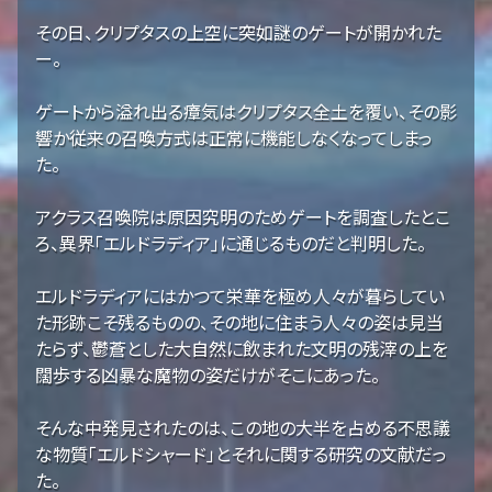
その日、クリプタスの上空に突如謎のゲートが開かれた
ー。
ゲートから溢れ出る瘴気はクリプタス全土を覆い、その影
響か従来の召喚方式は正常に機能しなくなってしまっ
た。
アクラス召喚院は原因究明のためゲートを調査したとこ
ろ、異界「エルドラディア」に通じるものだと判明した。
エルドラディアにはかつて栄華を極め人々が暮らしてい
た形跡こそ残るものの、その地に住まう人々の姿は見当
たらず、鬱蒼とした大自然に飲まれた文明の残滓の上を
闊歩する凶暴な魔物の姿だけがそこにあった。
そんな中発見されたのは、この地の大半を占める不思議
な物質「エルドシャード」とそれに関する研究の文献だっ
た。