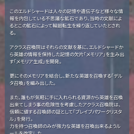
このエルドシャードは人々の記憶や遺伝子など様々な情
報を内包している不思議な鉱石であり、当時の文献によ
るとこの鉱石によって輪廻転生を繰り返していたとされ
る。
アクラス召喚院はそれらの文献を基に、エルドシャードか
ら英雄の情報を保持した記憶の欠片「メモリア」を生み出
す「メモリア生成」を開発。
更にそのメモリアを結合し、新たな英雄を召喚する「デル
タ召喚」を編み出した。
また、誰もが気軽に手に入れられる資源から英雄を召喚
出来てしまう事の危険性を考慮したアクラス召喚院は、
信頼に値する召喚師の証として「ブレイブパワークリスタ
ル」を発行。
力を持つ召喚師のみが強力な英雄を召喚出来るようル
ールを改定した。