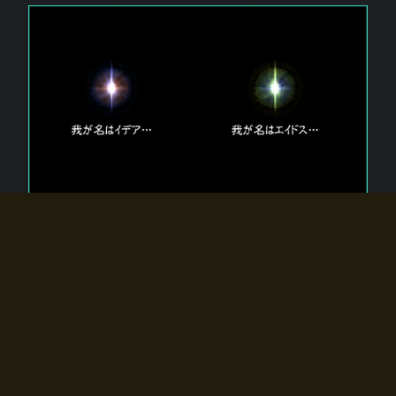
エルドラディアに存在する【双神】
エルドラディアには二柱の神が存在する。
【魂】を司る神「イデア」と、【原子】を司る神「エイドス」。
双神は何故眠っているのか？
何故召喚師に呼びかけられたのだろうか？
何故エルドラディアへのゲートが開いたのか？
物語の真相はプレイヤーの行動によって明かされていき、