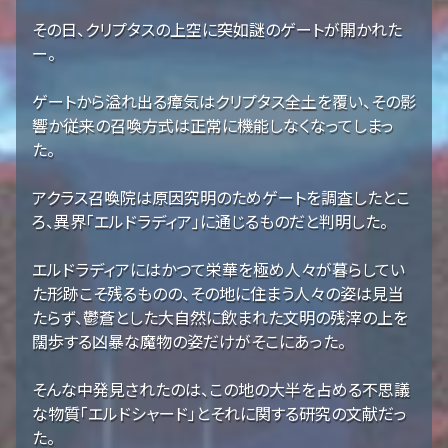
その日、クリプタスの上空に突如謎のゲートが開かれた
ー。
ゲートから溢れ出る瘴気はクリプタス全土を覆い、その影
響か従来の召喚方式は正常に機能しなくなってしまっ
た。
アクラス召喚院は原因究明のためゲートを調査したとこ
ろ、異界「エルドラディア」に通じるものだと判明した。
エルドラディアにはかつて栄華を極め人々が暮らしてい
た形跡こそ残るものの、その地に住まう人々の姿は見当
たらず、鬱蒼とした大自然に飲まれた文明の残滓の上を
闊歩する凶暴な魔物の姿だけがそこにあった。
そんな中発見されたのは、この地の大半を占める不思議
な物質「エルドシャード」とそれに関する研究の文献だっ
た。