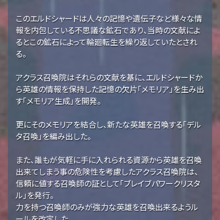
このエルドシャードは人々の記憶や遺伝子など様々な情
報を内包している不思議な鉱石であり、当時の文献によ
るとこの鉱石によって輪廻転生を繰り返していたとされ
る。
アクラス召喚院はそれらの文献を基に、エルドシャードか
ら英雄の情報を保持した記憶の欠片「メモリア」を生み出
す「メモリア生成」を開発。
更にそのメモリアを結合し、新たな英雄を召喚する「デル
タ召喚」を編み出した。
また、誰もが気軽に手に入れられる資源から英雄を召喚
出来てしまう事の危険性を考慮したアクラス召喚院は、
信頼に値する召喚師の証として「ブレイブパワークリスタ
ル」を発行。
力を持つ召喚師のみが強力な英雄を召喚出来るようル
ールを改定した。