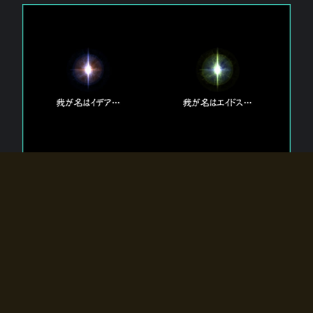
エルドラディアに存在する【双神】
エルドラディアには二柱の神が存在する。
【魂】を司る神「イデア」と、【原子】を司る神「エイドス」。
双神は何故眠っているのか？
何故召喚師に呼びかけられたのだろうか？
何故エルドラディアへのゲートが開いたのか？
物語の真相はプレイヤーの行動によって明かされていき、