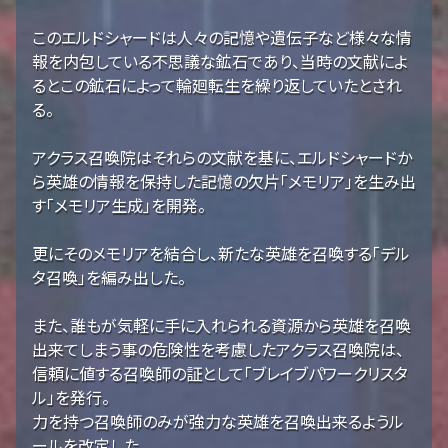
このエルドシャードは人々の記憶や遺伝子など様々な情
報を内包している不思議な鉱石であり、当時の文献によ
るとこの鉱石によって輪廻転生を繰り返していたとされ
る。
アクラス召喚院はそれらの文献を基に、エルドシャードか
ら英雄の情報を保持した記憶の欠片「メモリア」を生み出
す「メモリア生成」を開発。
更にそのメモリアを結合し、新たな英雄を召喚する「デル
タ召喚」を編み出した。
また、誰もが気軽に手に入れられる資源から英雄を召喚
出来てしまう事の危険性を考慮したアクラス召喚院は、
信頼に値する召喚師の証として「ブレイブパワークリスタ
ル」を発行。
力を持つ召喚師のみが強力な英雄を召喚出来るようル
ールを改定した。