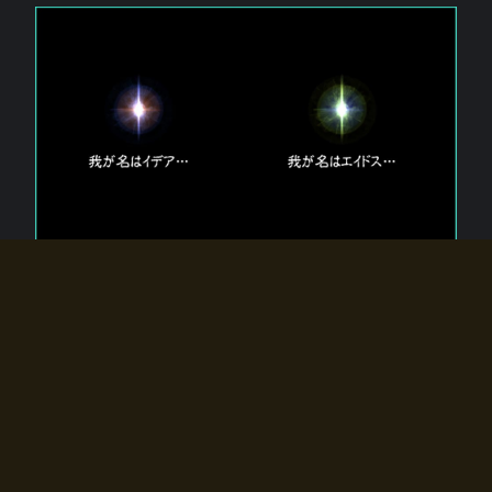
エルドラディアに存在する【双神】
エルドラディアには二柱の神が存在する。
【魂】を司る神「イデア」と、【原子】を司る神「エイドス」。
双神は何故眠っているのか？
何故召喚師に呼びかけられたのだろうか？
何故エルドラディアへのゲートが開いたのか？
物語の真相はプレイヤーの行動によって明かされていき、