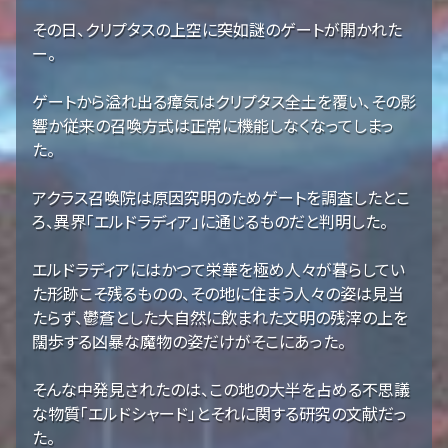
その日、クリプタスの上空に突如謎のゲートが開かれた
ー。
ゲートから溢れ出る瘴気はクリプタス全土を覆い、その影
響か従来の召喚方式は正常に機能しなくなってしまっ
た。
アクラス召喚院は原因究明のためゲートを調査したとこ
ろ、異界「エルドラディア」に通じるものだと判明した。
エルドラディアにはかつて栄華を極め人々が暮らしてい
た形跡こそ残るものの、その地に住まう人々の姿は見当
たらず、鬱蒼とした大自然に飲まれた文明の残滓の上を
闊歩する凶暴な魔物の姿だけがそこにあった。
そんな中発見されたのは、この地の大半を占める不思議
な物質「エルドシャード」とそれに関する研究の文献だっ
た。