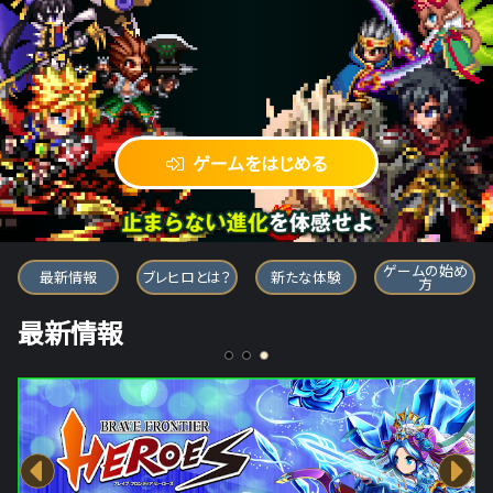
ゲームをはじめる
ブレイブ フロンティア ヒーローズ
ゲームの始め
最新情報
ブレヒロとは？
新たな体験
方
最新情報