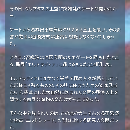
その日、クリプタスの上空に突如謎のゲートが開かれた
ー。
ゲートから溢れ出る瘴気はクリプタス全土を覆い、その影
響か従来の召喚方式は正常に機能しなくなってしまっ
た。
アクラス召喚院は原因究明のためゲートを調査したとこ
ろ、異界「エルドラディア」に通じるものだと判明した。
エルドラディアにはかつて栄華を極め人々が暮らしてい
た形跡こそ残るものの、その地に住まう人々の姿は見当
たらず、鬱蒼とした大自然に飲まれた文明の残滓の上を
闊歩する凶暴な魔物の姿だけがそこにあった。
そんな中発見されたのは、この地の大半を占める不思議
な物質「エルドシャード」とそれに関する研究の文献だっ
た。