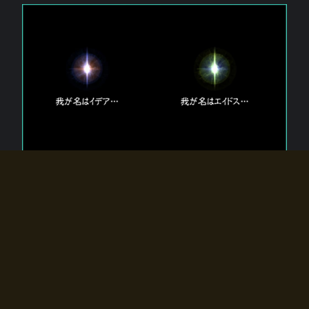
エルドラディアに存在する【双神】
エルドラディアには二柱の神が存在する。
【魂】を司る神「イデア」と、【原子】を司る神「エイドス」。
双神は何故眠っているのか？
何故召喚師に呼びかけられたのだろうか？
何故エルドラディアへのゲートが開いたのか？
物語の真相はプレイヤーの行動によって明かされていき、