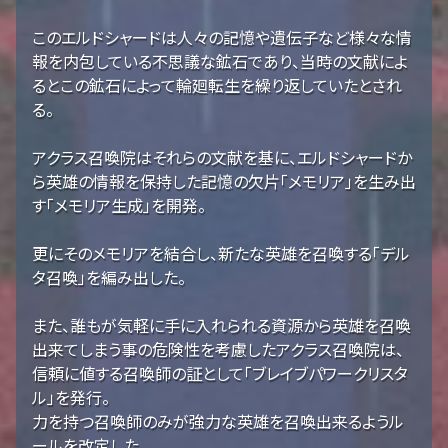
このエルドシャードは人々の記憶や遺伝子など様々な情
報を内包している不思議な鉱石であり、当時の文献によ
るとこの鉱石によって輪廻転生を繰り返していたとされ
る。
アクラス召喚院はそれらの文献を基に、エルドシャードか
ら英雄の情報を保持した記憶の欠片「メモリア」を生み出
す「メモリア生成」を開発。
更にそのメモリアを結合し、新たな英雄を召喚する「デル
タ召喚」を編み出した。
また、誰もが気軽に手に入れられる資源から英雄を召喚
出来てしまう事の危険性を考慮したアクラス召喚院は、
信頼に値する召喚師の証として「ブレイブパワークリスタ
ル」を発行。
力を持つ召喚師のみが強力な英雄を召喚出来るようル
ールを改定した。