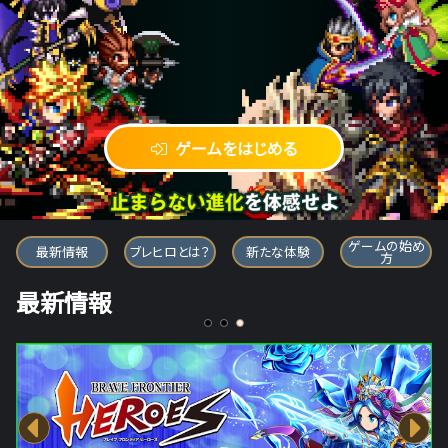
ゲームをはじめる
ブレイブ フロンティア ヒーローズ
ゲームの始め
最新情報
ブレヒロとは？
新たな体験
方
最新情報