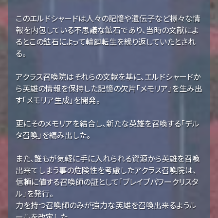
このエルドシャードは人々の記憶や遺伝子など様々な情
報を内包している不思議な鉱石であり、当時の文献によ
るとこの鉱石によって輪廻転生を繰り返していたとされ
る。
アクラス召喚院はそれらの文献を基に、エルドシャードか
ら英雄の情報を保持した記憶の欠片「メモリア」を生み出
す「メモリア生成」を開発。
更にそのメモリアを結合し、新たな英雄を召喚する「デル
タ召喚」を編み出した。
また、誰もが気軽に手に入れられる資源から英雄を召喚
出来てしまう事の危険性を考慮したアクラス召喚院は、
信頼に値する召喚師の証として「ブレイブパワークリスタ
ル」を発行。
力を持つ召喚師のみが強力な英雄を召喚出来るようル
ールを改定した。