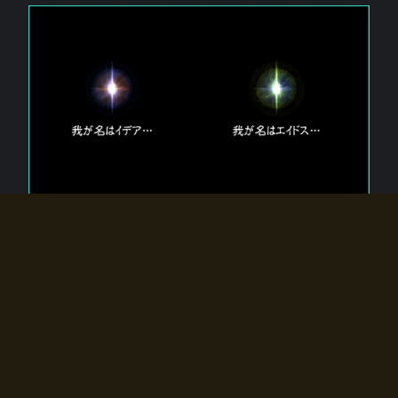
エルドラディアに存在する【双神】
エルドラディアには二柱の神が存在する。
【魂】を司る神「イデア」と、【原子】を司る神「エイドス」。
双神は何故眠っているのか？
何故召喚師に呼びかけられたのだろうか？
何故エルドラディアへのゲートが開いたのか？
物語の真相はプレイヤーの行動によって明かされていき、