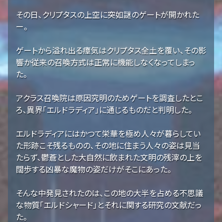
その日、クリプタスの上空に突如謎のゲートが開かれた
ー。
ゲートから溢れ出る瘴気はクリプタス全土を覆い、その影
響か従来の召喚方式は正常に機能しなくなってしまっ
た。
アクラス召喚院は原因究明のためゲートを調査したとこ
ろ、異界「エルドラディア」に通じるものだと判明した。
エルドラディアにはかつて栄華を極め人々が暮らしてい
た形跡こそ残るものの、その地に住まう人々の姿は見当
たらず、鬱蒼とした大自然に飲まれた文明の残滓の上を
闊歩する凶暴な魔物の姿だけがそこにあった。
そんな中発見されたのは、この地の大半を占める不思議
な物質「エルドシャード」とそれに関する研究の文献だっ
た。