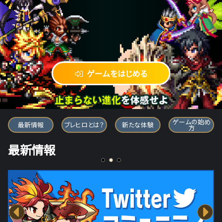
ゲームをはじめる
ブレイブ フロンティア ヒーローズ
ゲームの始め
最新情報
ブレヒロとは？
新たな体験
方
最新情報