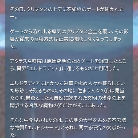
その日、クリプタスの上空に突如謎のゲートが開かれた
ー。
ゲートから溢れ出る瘴気はクリプタス全土を覆い、その影
響か従来の召喚方式は正常に機能しなくなってしまっ
た。
アクラス召喚院は原因究明のためゲートを調査したとこ
ろ、異界「エルドラディア」に通じるものだと判明した。
エルドラディアにはかつて栄華を極め人々が暮らしてい
た形跡こそ残るものの、その地に住まう人々の姿は見当
たらず、鬱蒼とした大自然に飲まれた文明の残滓の上を
闊歩する凶暴な魔物の姿だけがそこにあった。
そんな中発見されたのは、この地の大半を占める不思議
な物質「エルドシャード」とそれに関する研究の文献だっ
た。