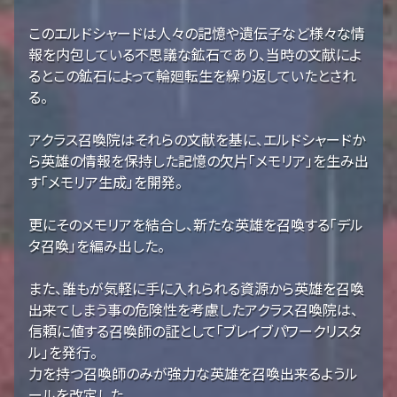
このエルドシャードは人々の記憶や遺伝子など様々な情
報を内包している不思議な鉱石であり、当時の文献によ
るとこの鉱石によって輪廻転生を繰り返していたとされ
る。
アクラス召喚院はそれらの文献を基に、エルドシャードか
ら英雄の情報を保持した記憶の欠片「メモリア」を生み出
す「メモリア生成」を開発。
更にそのメモリアを結合し、新たな英雄を召喚する「デル
タ召喚」を編み出した。
また、誰もが気軽に手に入れられる資源から英雄を召喚
出来てしまう事の危険性を考慮したアクラス召喚院は、
信頼に値する召喚師の証として「ブレイブパワークリスタ
ル」を発行。
力を持つ召喚師のみが強力な英雄を召喚出来るようル
ールを改定した。