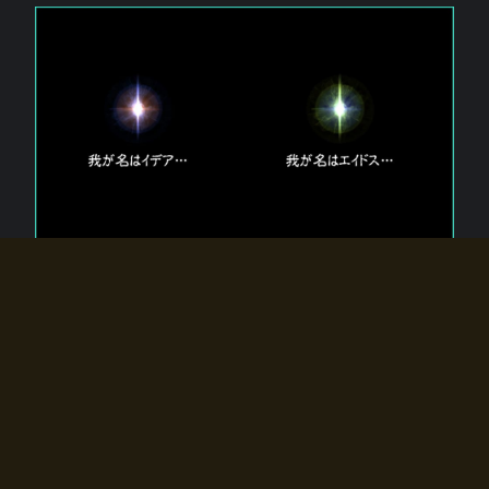
エルドラディアに存在する【双神】
エルドラディアには二柱の神が存在する。
【魂】を司る神「イデア」と、【原子】を司る神「エイドス」。
双神は何故眠っているのか？
何故召喚師に呼びかけられたのだろうか？
何故エルドラディアへのゲートが開いたのか？
物語の真相はプレイヤーの行動によって明かされていき、