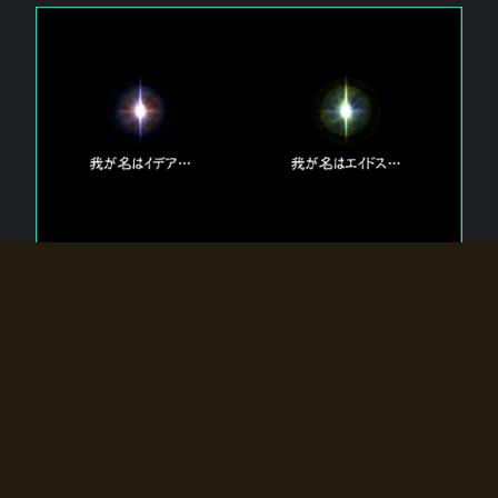
エルドラディアに存在する【双神】
エルドラディアには二柱の神が存在する。
【魂】を司る神「イデア」と、【原子】を司る神「エイドス」。
双神は何故眠っているのか？
何故召喚師に呼びかけられたのだろうか？
何故エルドラディアへのゲートが開いたのか？
物語の真相はプレイヤーの行動によって明かされていき、