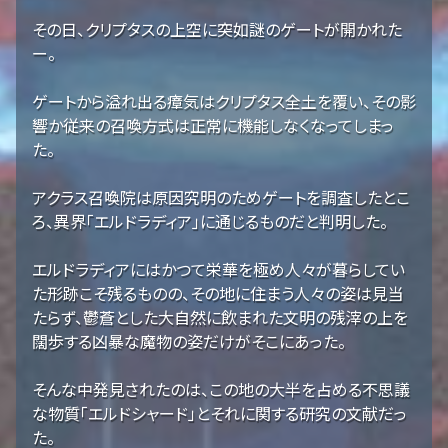
その日、クリプタスの上空に突如謎のゲートが開かれた
ー。
ゲートから溢れ出る瘴気はクリプタス全土を覆い、その影
響か従来の召喚方式は正常に機能しなくなってしまっ
た。
アクラス召喚院は原因究明のためゲートを調査したとこ
ろ、異界「エルドラディア」に通じるものだと判明した。
エルドラディアにはかつて栄華を極め人々が暮らしてい
た形跡こそ残るものの、その地に住まう人々の姿は見当
たらず、鬱蒼とした大自然に飲まれた文明の残滓の上を
闊歩する凶暴な魔物の姿だけがそこにあった。
そんな中発見されたのは、この地の大半を占める不思議
な物質「エルドシャード」とそれに関する研究の文献だっ
た。