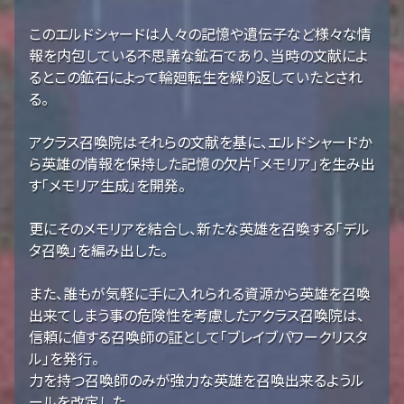
このエルドシャードは人々の記憶や遺伝子など様々な情
報を内包している不思議な鉱石であり、当時の文献によ
るとこの鉱石によって輪廻転生を繰り返していたとされ
る。
アクラス召喚院はそれらの文献を基に、エルドシャードか
ら英雄の情報を保持した記憶の欠片「メモリア」を生み出
す「メモリア生成」を開発。
更にそのメモリアを結合し、新たな英雄を召喚する「デル
タ召喚」を編み出した。
また、誰もが気軽に手に入れられる資源から英雄を召喚
出来てしまう事の危険性を考慮したアクラス召喚院は、
信頼に値する召喚師の証として「ブレイブパワークリスタ
ル」を発行。
力を持つ召喚師のみが強力な英雄を召喚出来るようル
ールを改定した。