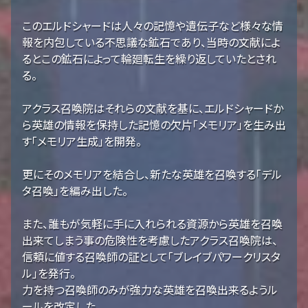
このエルドシャードは人々の記憶や遺伝子など様々な情
報を内包している不思議な鉱石であり、当時の文献によ
るとこの鉱石によって輪廻転生を繰り返していたとされ
る。
アクラス召喚院はそれらの文献を基に、エルドシャードか
ら英雄の情報を保持した記憶の欠片「メモリア」を生み出
す「メモリア生成」を開発。
更にそのメモリアを結合し、新たな英雄を召喚する「デル
タ召喚」を編み出した。
また、誰もが気軽に手に入れられる資源から英雄を召喚
出来てしまう事の危険性を考慮したアクラス召喚院は、
信頼に値する召喚師の証として「ブレイブパワークリスタ
ル」を発行。
力を持つ召喚師のみが強力な英雄を召喚出来るようル
ールを改定した。