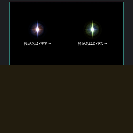
エルドラディアに存在する【双神】
エルドラディアには二柱の神が存在する。
【魂】を司る神「イデア」と、【原子】を司る神「エイドス」。
双神は何故眠っているのか？
何故召喚師に呼びかけられたのだろうか？
何故エルドラディアへのゲートが開いたのか？
物語の真相はプレイヤーの行動によって明かされていき、