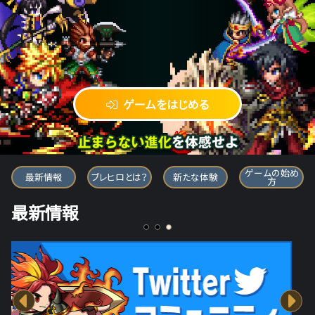
ゲームをはじめる
ブレイブ フロンティア ヒーローズ
ゲームの始め
最新情報
ブレヒロとは？
新たな体験
方
最新情報