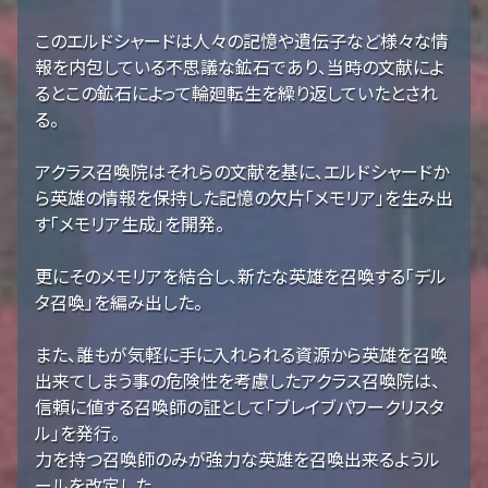
このエルドシャードは人々の記憶や遺伝子など様々な情
報を内包している不思議な鉱石であり、当時の文献によ
るとこの鉱石によって輪廻転生を繰り返していたとされ
る。
アクラス召喚院はそれらの文献を基に、エルドシャードか
ら英雄の情報を保持した記憶の欠片「メモリア」を生み出
す「メモリア生成」を開発。
更にそのメモリアを結合し、新たな英雄を召喚する「デル
タ召喚」を編み出した。
また、誰もが気軽に手に入れられる資源から英雄を召喚
出来てしまう事の危険性を考慮したアクラス召喚院は、
信頼に値する召喚師の証として「ブレイブパワークリスタ
ル」を発行。
力を持つ召喚師のみが強力な英雄を召喚出来るようル
ールを改定した。