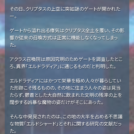
その日、クリプタスの上空に突如謎のゲートが開かれた
ー。
ゲートから溢れ出る瘴気はクリプタス全土を覆い、その影
響か従来の召喚方式は正常に機能しなくなってしまっ
た。
アクラス召喚院は原因究明のためゲートを調査したとこ
ろ、異界「エルドラディア」に通じるものだと判明した。
エルドラディアにはかつて栄華を極め人々が暮らしてい
た形跡こそ残るものの、その地に住まう人々の姿は見当
たらず、鬱蒼とした大自然に飲まれた文明の残滓の上を
闊歩する凶暴な魔物の姿だけがそこにあった。
そんな中発見されたのは、この地の大半を占める不思議
な物質「エルドシャード」とそれに関する研究の文献だっ
た。