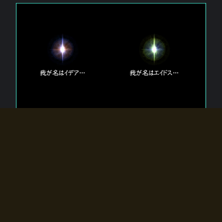
エルドラディアに存在する【双神】
エルドラディアには二柱の神が存在する。
【魂】を司る神「イデア」と、【原子】を司る神「エイドス」。
双神は何故眠っているのか？
何故召喚師に呼びかけられたのだろうか？
何故エルドラディアへのゲートが開いたのか？
物語の真相はプレイヤーの行動によって明かされていき、