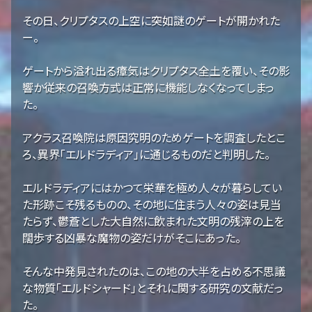
その日、クリプタスの上空に突如謎のゲートが開かれた
ー。
ゲートから溢れ出る瘴気はクリプタス全土を覆い、その影
響か従来の召喚方式は正常に機能しなくなってしまっ
た。
アクラス召喚院は原因究明のためゲートを調査したとこ
ろ、異界「エルドラディア」に通じるものだと判明した。
エルドラディアにはかつて栄華を極め人々が暮らしてい
た形跡こそ残るものの、その地に住まう人々の姿は見当
たらず、鬱蒼とした大自然に飲まれた文明の残滓の上を
闊歩する凶暴な魔物の姿だけがそこにあった。
そんな中発見されたのは、この地の大半を占める不思議
な物質「エルドシャード」とそれに関する研究の文献だっ
た。