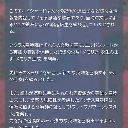
このエルドシャードは人々の記憶や遺伝子など様々な情
報を内包している不思議な鉱石であり、当時の文献によ
るとこの鉱石によって輪廻転生を繰り返していたとされ
る。
アクラス召喚院はそれらの文献を基に、エルドシャードか
ら英雄の情報を保持した記憶の欠片「メモリア」を生み出
す「メモリア生成」を開発。
更にそのメモリアを結合し、新たな英雄を召喚する「デル
タ召喚」を編み出した。
また、誰もが気軽に手に入れられる資源から英雄を召喚
出来てしまう事の危険性を考慮したアクラス召喚院は、
信頼に値する召喚師の証として「ブレイブパワークリスタ
ル」を発行。
力を持つ召喚師のみが強力な英雄を召喚出来るようル
ールを改定した。