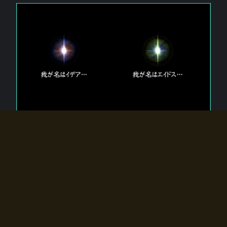
エルドラディアに存在する【双神】
エルドラディアには二柱の神が存在する。
【魂】を司る神「イデア」と、【原子】を司る神「エイドス」。
双神は何故眠っているのか？
何故召喚師に呼びかけられたのだろうか？
何故エルドラディアへのゲートが開いたのか？
物語の真相はプレイヤーの行動によって明かされていき、