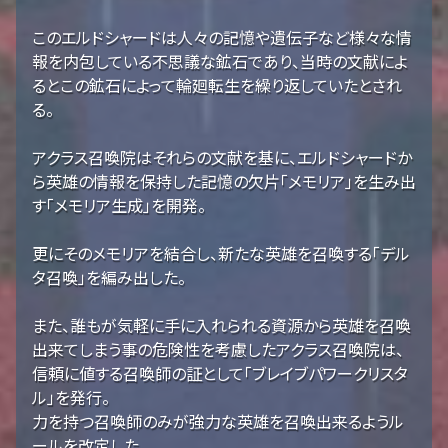
このエルドシャードは人々の記憶や遺伝子など様々な情
報を内包している不思議な鉱石であり、当時の文献によ
るとこの鉱石によって輪廻転生を繰り返していたとされ
る。
アクラス召喚院はそれらの文献を基に、エルドシャードか
ら英雄の情報を保持した記憶の欠片「メモリア」を生み出
す「メモリア生成」を開発。
更にそのメモリアを結合し、新たな英雄を召喚する「デル
タ召喚」を編み出した。
また、誰もが気軽に手に入れられる資源から英雄を召喚
出来てしまう事の危険性を考慮したアクラス召喚院は、
信頼に値する召喚師の証として「ブレイブパワークリスタ
ル」を発行。
力を持つ召喚師のみが強力な英雄を召喚出来るようル
ールを改定した。