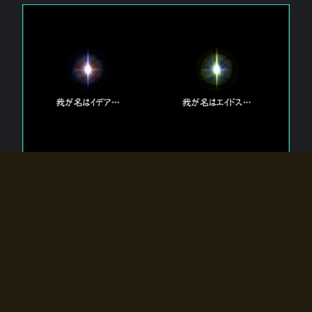
エルドラディアに存在する【双神】
エルドラディアには二柱の神が存在する。
【魂】を司る神「イデア」と、【原子】を司る神「エイドス」。
双神は何故眠っているのか？
何故召喚師に呼びかけられたのだろうか？
何故エルドラディアへのゲートが開いたのか？
物語の真相はプレイヤーの行動によって明かされていき、