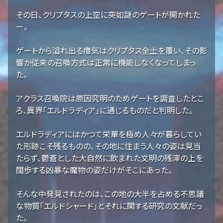
その日、クリプタスの上空に突如謎のゲートが開かれた
ー。
ゲートから溢れ出る瘴気はクリプタス全土を覆い、その影
響か従来の召喚方式は正常に機能しなくなってしまっ
た。
アクラス召喚院は原因究明のためゲートを調査したとこ
ろ、異界「エルドラディア」に通じるものだと判明した。
エルドラディアにはかつて栄華を極め人々が暮らしてい
た形跡こそ残るものの、その地に住まう人々の姿は見当
たらず、鬱蒼とした大自然に飲まれた文明の残滓の上を
闊歩する凶暴な魔物の姿だけがそこにあった。
そんな中発見されたのは、この地の大半を占める不思議
な物質「エルドシャード」とそれに関する研究の文献だっ
た。