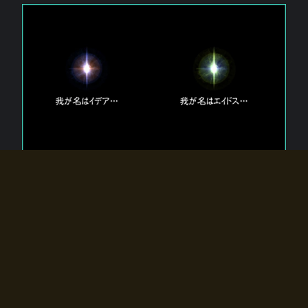
エルドラディアに存在する【双神】
エルドラディアには二柱の神が存在する。
【魂】を司る神「イデア」と、【原子】を司る神「エイドス」。
双神は何故眠っているのか？
何故召喚師に呼びかけられたのだろうか？
何故エルドラディアへのゲートが開いたのか？
物語の真相はプレイヤーの行動によって明かされていき、