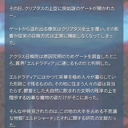
その日、クリプタスの上空に突如謎のゲートが開かれた
ー。
ゲートから溢れ出る瘴気はクリプタス全土を覆い、その影
響か従来の召喚方式は正常に機能しなくなってしまっ
た。
アクラス召喚院は原因究明のためゲートを調査したとこ
ろ、異界「エルドラディア」に通じるものだと判明した。
エルドラディアにはかつて栄華を極め人々が暮らしてい
た形跡こそ残るものの、その地に住まう人々の姿は見当
たらず、鬱蒼とした大自然に飲まれた文明の残滓の上を
闊歩する凶暴な魔物の姿だけがそこにあった。
そんな中発見されたのは、この地の大半を占める不思議
な物質「エルドシャード」とそれに関する研究の文献だっ
た。