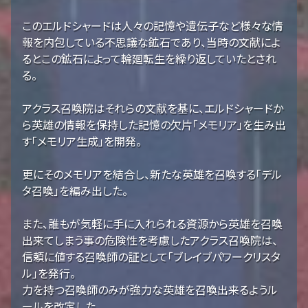
このエルドシャードは人々の記憶や遺伝子など様々な情
報を内包している不思議な鉱石であり、当時の文献によ
るとこの鉱石によって輪廻転生を繰り返していたとされ
る。
アクラス召喚院はそれらの文献を基に、エルドシャードか
ら英雄の情報を保持した記憶の欠片「メモリア」を生み出
す「メモリア生成」を開発。
更にそのメモリアを結合し、新たな英雄を召喚する「デル
タ召喚」を編み出した。
また、誰もが気軽に手に入れられる資源から英雄を召喚
出来てしまう事の危険性を考慮したアクラス召喚院は、
信頼に値する召喚師の証として「ブレイブパワークリスタ
ル」を発行。
力を持つ召喚師のみが強力な英雄を召喚出来るようル
ールを改定した。