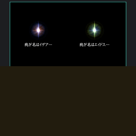
エルドラディアに存在する【双神】
エルドラディアには二柱の神が存在する。
【魂】を司る神「イデア」と、【原子】を司る神「エイドス」。
双神は何故眠っているのか？
何故召喚師に呼びかけられたのだろうか？
何故エルドラディアへのゲートが開いたのか？
物語の真相はプレイヤーの行動によって明かされていき、