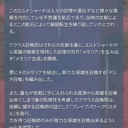
このエルドシャードは人々の記憶や遺伝子など様々な情
報を内包している不思議な鉱石であり、当時の文献によ
るとこの鉱石によって輪廻転生を繰り返していたとされ
る。
アクラス召喚院はそれらの文献を基に、エルドシャードか
ら英雄の情報を保持した記憶の欠片「メモリア」を生み出
す「メモリア生成」を開発。
更にそのメモリアを結合し、新たな英雄を召喚する「デル
タ召喚」を編み出した。
また、誰もが気軽に手に入れられる資源から英雄を召喚
出来てしまう事の危険性を考慮したアクラス召喚院は、
信頼に値する召喚師の証として「ブレイブパワークリスタ
ル」を発行。
力を持つ召喚師のみが強力な英雄を召喚出来るようル
ールを改定した。