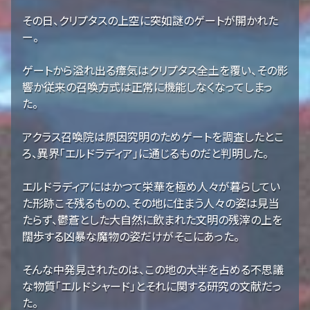
その日、クリプタスの上空に突如謎のゲートが開かれた
ー。
ゲートから溢れ出る瘴気はクリプタス全土を覆い、その影
響か従来の召喚方式は正常に機能しなくなってしまっ
た。
アクラス召喚院は原因究明のためゲートを調査したとこ
ろ、異界「エルドラディア」に通じるものだと判明した。
エルドラディアにはかつて栄華を極め人々が暮らしてい
た形跡こそ残るものの、その地に住まう人々の姿は見当
たらず、鬱蒼とした大自然に飲まれた文明の残滓の上を
闊歩する凶暴な魔物の姿だけがそこにあった。
そんな中発見されたのは、この地の大半を占める不思議
な物質「エルドシャード」とそれに関する研究の文献だっ
た。