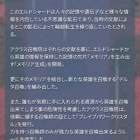
このエルドシャードは人々の記憶や遺伝子など様々な情
報を内包している不思議な鉱石であり、当時の文献によ
るとこの鉱石によって輪廻転生を繰り返していたとされ
る。
アクラス召喚院はそれらの文献を基に、エルドシャードか
ら英雄の情報を保持した記憶の欠片「メモリア」を生み出
す「メモリア生成」を開発。
更にそのメモリアを結合し、新たな英雄を召喚する「デル
タ召喚」を編み出した。
また、誰もが気軽に手に入れられる資源から英雄を召喚
出来てしまう事の危険性を考慮したアクラス召喚院は、
信頼に値する召喚師の証として「ブレイブパワークリスタ
ル」を発行。
力を持つ召喚師のみが強力な英雄を召喚出来るようル
ールを改定した。