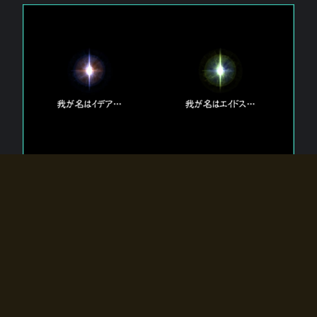
エルドラディアに存在する【双神】
エルドラディアには二柱の神が存在する。
【魂】を司る神「イデア」と、【原子】を司る神「エイドス」。
双神は何故眠っているのか？
何故召喚師に呼びかけられたのだろうか？
何故エルドラディアへのゲートが開いたのか？
物語の真相はプレイヤーの行動によって明かされていき、