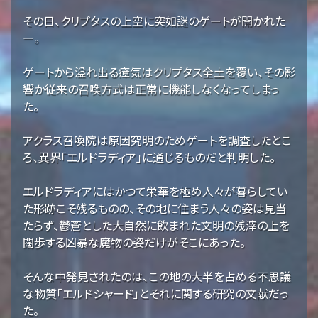
その日、クリプタスの上空に突如謎のゲートが開かれた
ー。
ゲートから溢れ出る瘴気はクリプタス全土を覆い、その影
響か従来の召喚方式は正常に機能しなくなってしまっ
た。
アクラス召喚院は原因究明のためゲートを調査したとこ
ろ、異界「エルドラディア」に通じるものだと判明した。
エルドラディアにはかつて栄華を極め人々が暮らしてい
た形跡こそ残るものの、その地に住まう人々の姿は見当
たらず、鬱蒼とした大自然に飲まれた文明の残滓の上を
闊歩する凶暴な魔物の姿だけがそこにあった。
そんな中発見されたのは、この地の大半を占める不思議
な物質「エルドシャード」とそれに関する研究の文献だっ
た。