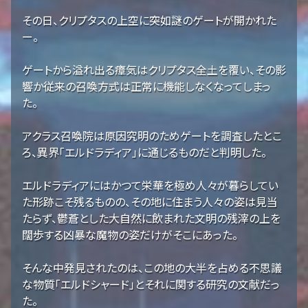
その日、クリプタスの上空に突如謎のゲートが開かれた
ー。
ゲートから溢れ出る瘴気はクリプタス全土を覆い、その影
響か従来の召喚方式は正常に機能しなくなってしまっ
た。
アクラス召喚院は原因究明のためゲートを調査したとこ
ろ、異界「エルドラディア」に通じるものだと判明した。
エルドラディアにはかつて栄華を極め人々が暮らしてい
た形跡こそ残るものの、その地に住まう人々の姿は見当
たらず、鬱蒼とした大自然に飲まれた文明の残滓の上を
闊歩する凶暴な魔物の姿だけがそこにあった。
そんな中発見されたのは、この地の大半を占める不思議
な物質「エルドシャード」とそれに関する研究の文献だっ
た。