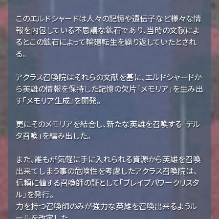
このエルドシャードは人々の記憶や遺伝子など様々な情
報を内包している不思議な鉱石であり、当時の文献によ
るとこの鉱石によって輪廻転生を繰り返していたとされ
る。
アクラス召喚院はそれらの文献を基に、エルドシャードか
ら英雄の情報を保持した記憶の欠片「メモリア」を生み出
す「メモリア生成」を開発。
更にそのメモリアを結合し、新たな英雄を召喚する「デル
タ召喚」を編み出した。
また、誰もが気軽に手に入れられる資源から英雄を召喚
出来てしまう事の危険性を考慮したアクラス召喚院は、
信頼に値する召喚師の証として「ブレイブパワークリスタ
ル」を発行。
力を持つ召喚師のみが強力な英雄を召喚出来るようル
ールを改定した。