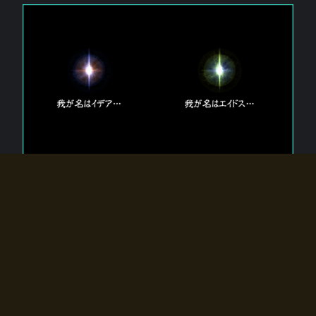
エルドラディアに存在する【双神】
エルドラディアには二柱の神が存在する。
【魂】を司る神「イデア」と、【原子】を司る神「エイドス」。
双神は何故眠っているのか？
何故召喚師に呼びかけられたのだろうか？
何故エルドラディアへのゲートが開いたのか？
物語の真相はプレイヤーの行動によって明かされていき、