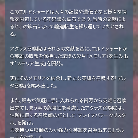
このエルドシャードは人々の記憶や遺伝子など様々な情
報を内包している不思議な鉱石であり、当時の文献によ
るとこの鉱石によって輪廻転生を繰り返していたとされ
る。
アクラス召喚院はそれらの文献を基に、エルドシャードか
ら英雄の情報を保持した記憶の欠片「メモリア」を生み出
す「メモリア生成」を開発。
更にそのメモリアを結合し、新たな英雄を召喚する「デル
タ召喚」を編み出した。
また、誰もが気軽に手に入れられる資源から英雄を召喚
出来てしまう事の危険性を考慮したアクラス召喚院は、
信頼に値する召喚師の証として「ブレイブパワークリスタ
ル」を発行。
力を持つ召喚師のみが強力な英雄を召喚出来るようル
ールを改定した。