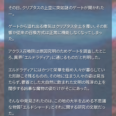
その日、クリプタスの上空に突如謎のゲートが開かれた
ー。
ゲートから溢れ出る瘴気はクリプタス全土を覆い、その影
響か従来の召喚方式は正常に機能しなくなってしまっ
た。
アクラス召喚院は原因究明のためゲートを調査したとこ
ろ、異界「エルドラディア」に通じるものだと判明した。
エルドラディアにはかつて栄華を極め人々が暮らしてい
た形跡こそ残るものの、その地に住まう人々の姿は見当
たらず、鬱蒼とした大自然に飲まれた文明の残滓の上を
闊歩する凶暴な魔物の姿だけがそこにあった。
そんな中発見されたのは、この地の大半を占める不思議
な物質「エルドシャード」とそれに関する研究の文献だっ
た。