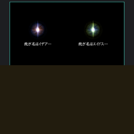
エルドラディアに存在する【双神】
エルドラディアには二柱の神が存在する。
【魂】を司る神「イデア」と、【原子】を司る神「エイドス」。
双神は何故眠っているのか？
何故召喚師に呼びかけられたのだろうか？
何故エルドラディアへのゲートが開いたのか？
物語の真相はプレイヤーの行動によって明かされていき、