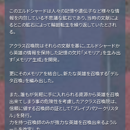
このエルドシャードは人々の記憶や遺伝子など様々な情
報を内包している不思議な鉱石であり、当時の文献によ
るとこの鉱石によって輪廻転生を繰り返していたとされ
る。
アクラス召喚院はそれらの文献を基に、エルドシャードか
ら英雄の情報を保持した記憶の欠片「メモリア」を生み出
す「メモリア生成」を開発。
更にそのメモリアを結合し、新たな英雄を召喚する「デル
タ召喚」を編み出した。
また、誰もが気軽に手に入れられる資源から英雄を召喚
出来てしまう事の危険性を考慮したアクラス召喚院は、
信頼に値する召喚師の証として「ブレイブパワークリスタ
ル」を発行。
力を持つ召喚師のみが強力な英雄を召喚出来るようル
ールを改定した。