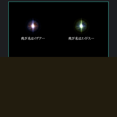
エルドラディアに存在する【双神】
エルドラディアには二柱の神が存在する。
【魂】を司る神「イデア」と、【原子】を司る神「エイドス」。
双神は何故眠っているのか？
何故召喚師に呼びかけられたのだろうか？
何故エルドラディアへのゲートが開いたのか？
物語の真相はプレイヤーの行動によって明かされていき、