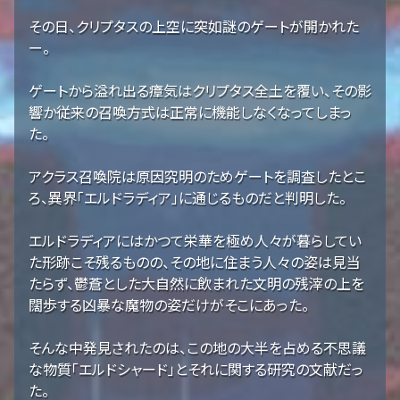
その日、クリプタスの上空に突如謎のゲートが開かれた
ー。
ゲートから溢れ出る瘴気はクリプタス全土を覆い、その影
響か従来の召喚方式は正常に機能しなくなってしまっ
た。
アクラス召喚院は原因究明のためゲートを調査したとこ
ろ、異界「エルドラディア」に通じるものだと判明した。
エルドラディアにはかつて栄華を極め人々が暮らしてい
た形跡こそ残るものの、その地に住まう人々の姿は見当
たらず、鬱蒼とした大自然に飲まれた文明の残滓の上を
闊歩する凶暴な魔物の姿だけがそこにあった。
そんな中発見されたのは、この地の大半を占める不思議
な物質「エルドシャード」とそれに関する研究の文献だっ
た。