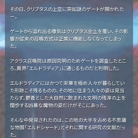
その日、クリプタスの上空に突如謎のゲートが開かれた
ー。
ゲートから溢れ出る瘴気はクリプタス全土を覆い、その影
響か従来の召喚方式は正常に機能しなくなってしまっ
た。
アクラス召喚院は原因究明のためゲートを調査したとこ
ろ、異界「エルドラディア」に通じるものだと判明した。
エルドラディアにはかつて栄華を極め人々が暮らしてい
た形跡こそ残るものの、その地に住まう人々の姿は見当
たらず、鬱蒼とした大自然に飲まれた文明の残滓の上を
闊歩する凶暴な魔物の姿だけがそこにあった。
そんな中発見されたのは、この地の大半を占める不思議
な物質「エルドシャード」とそれに関する研究の文献だっ
た。