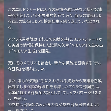
このエルドシャードは人々の記憶や遺伝子など様々な情
報を内包している不思議な鉱石であり、当時の文献によ
るとこの鉱石によって輪廻転生を繰り返していたとされ
る。
アクラス召喚院はそれらの文献を基に、エルドシャードか
ら英雄の情報を保持した記憶の欠片「メモリア」を生み出
す「メモリア生成」を開発。
更にそのメモリアを結合し、新たな英雄を召喚する「デル
タ召喚」を編み出した。
また、誰もが気軽に手に入れられる資源から英雄を召喚
出来てしまう事の危険性を考慮したアクラス召喚院は、
信頼に値する召喚師の証として「ブレイブパワークリスタ
ル」を発行。
力を持つ召喚師のみが強力な英雄を召喚出来るようル
ールを改定した。