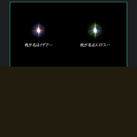
エルドラディアに存在する【双神】
エルドラディアには二柱の神が存在する。
【魂】を司る神「イデア」と、【原子】を司る神「エイドス」。
双神は何故眠っているのか？
何故召喚師に呼びかけられたのだろうか？
何故エルドラディアへのゲートが開いたのか？
物語の真相はプレイヤーの行動によって明かされていき、