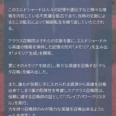
このエルドシャードは人々の記憶や遺伝子など様々な情
報を内包している不思議な鉱石であり、当時の文献によ
るとこの鉱石によって輪廻転生を繰り返していたとされ
る。
アクラス召喚院はそれらの文献を基に、エルドシャードか
ら英雄の情報を保持した記憶の欠片「メモリア」を生み出
す「メモリア生成」を開発。
更にそのメモリアを結合し、新たな英雄を召喚する「デル
タ召喚」を編み出した。
また、誰もが気軽に手に入れられる資源から英雄を召喚
出来てしまう事の危険性を考慮したアクラス召喚院は、
信頼に値する召喚師の証として「ブレイブパワークリスタ
ル」を発行。
力を持つ召喚師のみが強力な英雄を召喚出来るようル
ールを改定した。