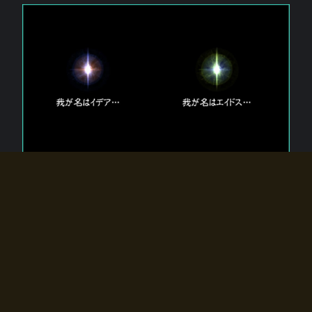
エルドラディアに存在する【双神】
エルドラディアには二柱の神が存在する。
【魂】を司る神「イデア」と、【原子】を司る神「エイドス」。
双神は何故眠っているのか？
何故召喚師に呼びかけられたのだろうか？
何故エルドラディアへのゲートが開いたのか？
物語の真相はプレイヤーの行動によって明かされていき、