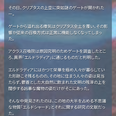
その日、クリプタスの上空に突如謎のゲートが開かれた
ー。
ゲートから溢れ出る瘴気はクリプタス全土を覆い、その影
響か従来の召喚方式は正常に機能しなくなってしまっ
た。
アクラス召喚院は原因究明のためゲートを調査したとこ
ろ、異界「エルドラディア」に通じるものだと判明した。
エルドラディアにはかつて栄華を極め人々が暮らしてい
た形跡こそ残るものの、その地に住まう人々の姿は見当
たらず、鬱蒼とした大自然に飲まれた文明の残滓の上を
闊歩する凶暴な魔物の姿だけがそこにあった。
そんな中発見されたのは、この地の大半を占める不思議
な物質「エルドシャード」とそれに関する研究の文献だっ
た。