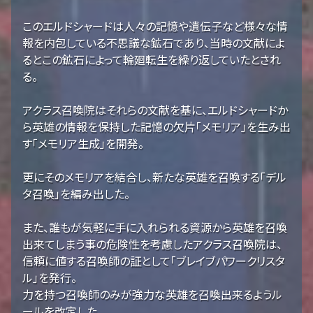
このエルドシャードは人々の記憶や遺伝子など様々な情
報を内包している不思議な鉱石であり、当時の文献によ
るとこの鉱石によって輪廻転生を繰り返していたとされ
る。
アクラス召喚院はそれらの文献を基に、エルドシャードか
ら英雄の情報を保持した記憶の欠片「メモリア」を生み出
す「メモリア生成」を開発。
更にそのメモリアを結合し、新たな英雄を召喚する「デル
タ召喚」を編み出した。
また、誰もが気軽に手に入れられる資源から英雄を召喚
出来てしまう事の危険性を考慮したアクラス召喚院は、
信頼に値する召喚師の証として「ブレイブパワークリスタ
ル」を発行。
力を持つ召喚師のみが強力な英雄を召喚出来るようル
ールを改定した。