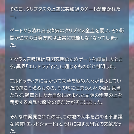
その日、クリプタスの上空に突如謎のゲートが開かれた
ー。
ゲートから溢れ出る瘴気はクリプタス全土を覆い、その影
響か従来の召喚方式は正常に機能しなくなってしまっ
た。
アクラス召喚院は原因究明のためゲートを調査したとこ
ろ、異界「エルドラディア」に通じるものだと判明した。
エルドラディアにはかつて栄華を極め人々が暮らしてい
た形跡こそ残るものの、その地に住まう人々の姿は見当
たらず、鬱蒼とした大自然に飲まれた文明の残滓の上を
闊歩する凶暴な魔物の姿だけがそこにあった。
そんな中発見されたのは、この地の大半を占める不思議
な物質「エルドシャード」とそれに関する研究の文献だっ
た。