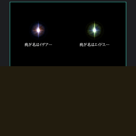
エルドラディアに存在する【双神】
エルドラディアには二柱の神が存在する。
【魂】を司る神「イデア」と、【原子】を司る神「エイドス」。
双神は何故眠っているのか？
何故召喚師に呼びかけられたのだろうか？
何故エルドラディアへのゲートが開いたのか？
物語の真相はプレイヤーの行動によって明かされていき、