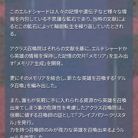
このエルドシャードは人々の記憶や遺伝子など様々な情
報を内包している不思議な鉱石であり、当時の文献によ
るとこの鉱石によって輪廻転生を繰り返していたとされ
る。
アクラス召喚院はそれらの文献を基に、エルドシャードか
ら英雄の情報を保持した記憶の欠片「メモリア」を生み出
す「メモリア生成」を開発。
更にそのメモリアを結合し、新たな英雄を召喚する「デル
タ召喚」を編み出した。
また、誰もが気軽に手に入れられる資源から英雄を召喚
出来てしまう事の危険性を考慮したアクラス召喚院は、
信頼に値する召喚師の証として「ブレイブパワークリスタ
ル」を発行。
力を持つ召喚師のみが強力な英雄を召喚出来るようル
ールを改定した。