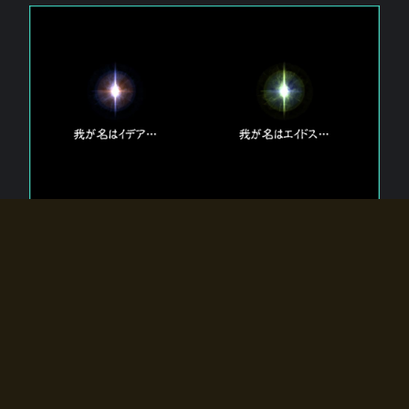
エルドラディアに存在する【双神】
エルドラディアには二柱の神が存在する。
【魂】を司る神「イデア」と、【原子】を司る神「エイドス」。
双神は何故眠っているのか？
何故召喚師に呼びかけられたのだろうか？
何故エルドラディアへのゲートが開いたのか？
物語の真相はプレイヤーの行動によって明かされていき、