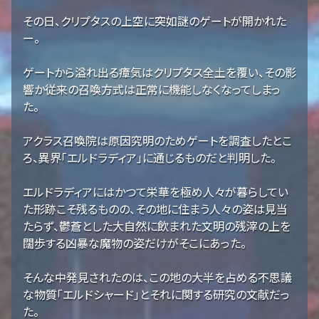
その日、クリプタスの上空に突如謎のゲートが開かれた
ー。
ゲートから溢れ出る瘴気はクリプタス全土を覆い、その影
響か従来の召喚方式は正常に機能しなくなってしまっ
た。
アクラス召喚院は原因究明のためゲートを調査したとこ
ろ、異界「エルドラディア」に通じるものだと判明した。
エルドラディアにはかつて栄華を極め人々が暮らしてい
た形跡こそ残るものの、その地に住まう人々の姿は見当
たらず、鬱蒼とした大自然に飲まれた文明の残滓の上を
闊歩する凶暴な魔物の姿だけがそこにあった。
そんな中発見されたのは、この地の大半を占める不思議
な物質「エルドシャード」とそれに関する研究の文献だっ
た。