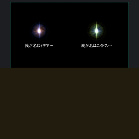
エルドラディアに存在する【双神】
エルドラディアには二柱の神が存在する。
【魂】を司る神「イデア」と、【原子】を司る神「エイドス」。
双神は何故眠っているのか？
何故召喚師に呼びかけられたのだろうか？
何故エルドラディアへのゲートが開いたのか？
物語の真相はプレイヤーの行動によって明かされていき、