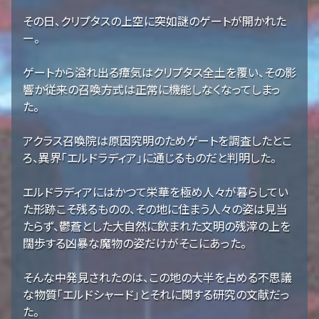
その日、クリプタスの上空に突如謎のゲートが開かれた
ー。
ゲートから溢れ出る瘴気はクリプタス全土を覆い、その影
響か従来の召喚方式は正常に機能しなくなってしまっ
た。
アクラス召喚院は原因究明のためゲートを調査したとこ
ろ、異界「エルドラディア」に通じるものだと判明した。
エルドラディアにはかつて栄華を極め人々が暮らしてい
た形跡こそ残るものの、その地に住まう人々の姿は見当
たらず、鬱蒼とした大自然に飲まれた文明の残滓の上を
闊歩する凶暴な魔物の姿だけがそこにあった。
そんな中発見されたのは、この地の大半を占める不思議
な物質「エルドシャード」とそれに関する研究の文献だっ
た。