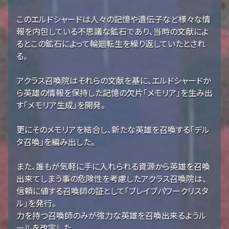
このエルドシャードは人々の記憶や遺伝子など様々な情
報を内包している不思議な鉱石であり、当時の文献によ
るとこの鉱石によって輪廻転生を繰り返していたとされ
る。
アクラス召喚院はそれらの文献を基に、エルドシャードか
ら英雄の情報を保持した記憶の欠片「メモリア」を生み出
す「メモリア生成」を開発。
更にそのメモリアを結合し、新たな英雄を召喚する「デル
タ召喚」を編み出した。
また、誰もが気軽に手に入れられる資源から英雄を召喚
出来てしまう事の危険性を考慮したアクラス召喚院は、
信頼に値する召喚師の証として「ブレイブパワークリスタ
ル」を発行。
力を持つ召喚師のみが強力な英雄を召喚出来るようル
ールを改定した。