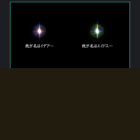
エルドラディアに存在する【双神】
エルドラディアには二柱の神が存在する。
【魂】を司る神「イデア」と、【原子】を司る神「エイドス」。
双神は何故眠っているのか？
何故召喚師に呼びかけられたのだろうか？
何故エルドラディアへのゲートが開いたのか？
物語の真相はプレイヤーの行動によって明かされていき、