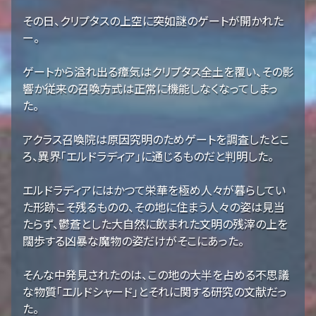
その日、クリプタスの上空に突如謎のゲートが開かれた
ー。
ゲートから溢れ出る瘴気はクリプタス全土を覆い、その影
響か従来の召喚方式は正常に機能しなくなってしまっ
た。
アクラス召喚院は原因究明のためゲートを調査したとこ
ろ、異界「エルドラディア」に通じるものだと判明した。
エルドラディアにはかつて栄華を極め人々が暮らしてい
た形跡こそ残るものの、その地に住まう人々の姿は見当
たらず、鬱蒼とした大自然に飲まれた文明の残滓の上を
闊歩する凶暴な魔物の姿だけがそこにあった。
そんな中発見されたのは、この地の大半を占める不思議
な物質「エルドシャード」とそれに関する研究の文献だっ
た。