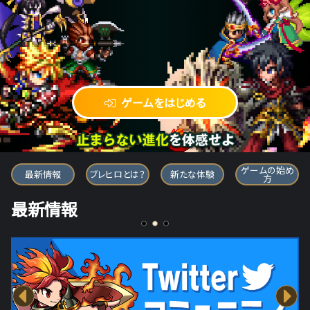
ゲームをはじめる
ブレイブ フロンティア ヒーローズ
ゲームの始め
最新情報
ブレヒロとは？
新たな体験
方
最新情報