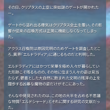
その日、クリプタスの上空に突如謎のゲートが開かれた
ー。
ゲートから溢れ出る瘴気はクリプタス全土を覆い、その影
響か従来の召喚方式は正常に機能しなくなってしまっ
た。
アクラス召喚院は原因究明のためゲートを調査したとこ
ろ、異界「エルドラディア」に通じるものだと判明した。
エルドラディアにはかつて栄華を極め人々が暮らしてい
た形跡こそ残るものの、その地に住まう人々の姿は見当
たらず、鬱蒼とした大自然に飲まれた文明の残滓の上を
闊歩する凶暴な魔物の姿だけがそこにあった。
そんな中発見されたのは、この地の大半を占める不思議
な物質「エルドシャード」とそれに関する研究の文献だっ
た。