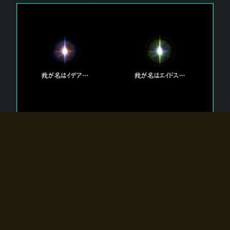
エルドラディアに存在する【双神】
エルドラディアには二柱の神が存在する。
【魂】を司る神「イデア」と、【原子】を司る神「エイドス」。
双神は何故眠っているのか？
何故召喚師に呼びかけられたのだろうか？
何故エルドラディアへのゲートが開いたのか？
物語の真相はプレイヤーの行動によって明かされていき、