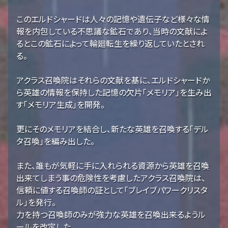
このエルドシャードは人々の記憶や遺伝子など様々な情
報を内包している不思議な鉱石であり、当時の文献によ
るとこの鉱石によって輪廻転生を繰り返していたとされ
る。
アクラス召喚院はそれらの文献を基に、エルドシャードか
ら英雄の情報を保持した記憶の欠片「メモリア」を生み出
す「メモリア生成」を開発。
更にそのメモリアを結合し、新たな英雄を召喚する「デル
タ召喚」を編み出した。
また、誰もが気軽に手に入れられる資源から英雄を召喚
出来てしまう事の危険性を考慮したアクラス召喚院は、
信頼に値する召喚師の証として「ブレイブパワークリスタ
ル」を発行。
力を持つ召喚師のみが強力な英雄を召喚出来るようル
ールを改定した。