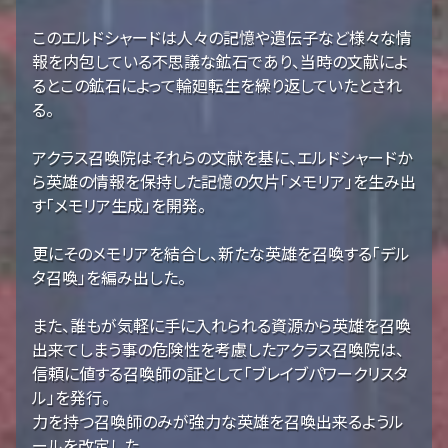
このエルドシャードは人々の記憶や遺伝子など様々な情
報を内包している不思議な鉱石であり、当時の文献によ
るとこの鉱石によって輪廻転生を繰り返していたとされ
る。
アクラス召喚院はそれらの文献を基に、エルドシャードか
ら英雄の情報を保持した記憶の欠片「メモリア」を生み出
す「メモリア生成」を開発。
更にそのメモリアを結合し、新たな英雄を召喚する「デル
タ召喚」を編み出した。
また、誰もが気軽に手に入れられる資源から英雄を召喚
出来てしまう事の危険性を考慮したアクラス召喚院は、
信頼に値する召喚師の証として「ブレイブパワークリスタ
ル」を発行。
力を持つ召喚師のみが強力な英雄を召喚出来るようル
ールを改定した。