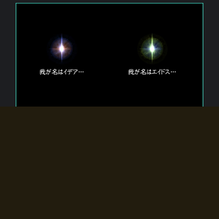
エルドラディアに存在する【双神】
エルドラディアには二柱の神が存在する。
【魂】を司る神「イデア」と、【原子】を司る神「エイドス」。
双神は何故眠っているのか？
何故召喚師に呼びかけられたのだろうか？
何故エルドラディアへのゲートが開いたのか？
物語の真相はプレイヤーの行動によって明かされていき、