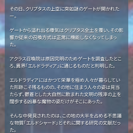
その日、クリプタスの上空に突如謎のゲートが開かれた
ー。
ゲートから溢れ出る瘴気はクリプタス全土を覆い、その影
響か従来の召喚方式は正常に機能しなくなってしまっ
た。
アクラス召喚院は原因究明のためゲートを調査したとこ
ろ、異界「エルドラディア」に通じるものだと判明した。
エルドラディアにはかつて栄華を極め人々が暮らしてい
た形跡こそ残るものの、その地に住まう人々の姿は見当
たらず、鬱蒼とした大自然に飲まれた文明の残滓の上を
闊歩する凶暴な魔物の姿だけがそこにあった。
そんな中発見されたのは、この地の大半を占める不思議
な物質「エルドシャード」とそれに関する研究の文献だっ
た。