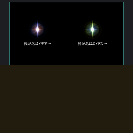
エルドラディアに存在する【双神】
エルドラディアには二柱の神が存在する。
【魂】を司る神「イデア」と、【原子】を司る神「エイドス」。
双神は何故眠っているのか？
何故召喚師に呼びかけられたのだろうか？
何故エルドラディアへのゲートが開いたのか？
物語の真相はプレイヤーの行動によって明かされていき、