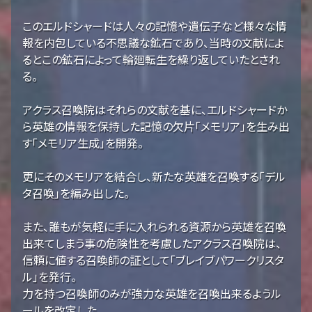
このエルドシャードは人々の記憶や遺伝子など様々な情
報を内包している不思議な鉱石であり、当時の文献によ
るとこの鉱石によって輪廻転生を繰り返していたとされ
る。
アクラス召喚院はそれらの文献を基に、エルドシャードか
ら英雄の情報を保持した記憶の欠片「メモリア」を生み出
す「メモリア生成」を開発。
更にそのメモリアを結合し、新たな英雄を召喚する「デル
タ召喚」を編み出した。
また、誰もが気軽に手に入れられる資源から英雄を召喚
出来てしまう事の危険性を考慮したアクラス召喚院は、
信頼に値する召喚師の証として「ブレイブパワークリスタ
ル」を発行。
力を持つ召喚師のみが強力な英雄を召喚出来るようル
ールを改定した。