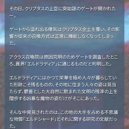
その日、クリプタスの上空に突如謎のゲートが開かれた
ー。
ゲートから溢れ出る瘴気はクリプタス全土を覆い、その影
響か従来の召喚方式は正常に機能しなくなってしまっ
た。
アクラス召喚院は原因究明のためゲートを調査したとこ
ろ、異界「エルドラディア」に通じるものだと判明した。
エルドラディアにはかつて栄華を極め人々が暮らしてい
た形跡こそ残るものの、その地に住まう人々の姿は見当
たらず、鬱蒼とした大自然に飲まれた文明の残滓の上を
闊歩する凶暴な魔物の姿だけがそこにあった。
そんな中発見されたのは、この地の大半を占める不思議
な物質「エルドシャード」とそれに関する研究の文献だっ
た。