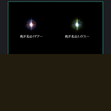
エルドラディアに存在する【双神】
エルドラディアには二柱の神が存在する。
【魂】を司る神「イデア」と、【原子】を司る神「エイドス」。
双神は何故眠っているのか？
何故召喚師に呼びかけられたのだろうか？
何故エルドラディアへのゲートが開いたのか？
物語の真相はプレイヤーの行動によって明かされていき、