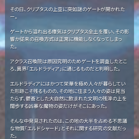
その日、クリプタスの上空に突如謎のゲートが開かれた
ー。
ゲートから溢れ出る瘴気はクリプタス全土を覆い、その影
響か従来の召喚方式は正常に機能しなくなってしまっ
た。
アクラス召喚院は原因究明のためゲートを調査したとこ
ろ、異界「エルドラディア」に通じるものだと判明した。
エルドラディアにはかつて栄華を極め人々が暮らしてい
た形跡こそ残るものの、その地に住まう人々の姿は見当
たらず、鬱蒼とした大自然に飲まれた文明の残滓の上を
闊歩する凶暴な魔物の姿だけがそこにあった。
そんな中発見されたのは、この地の大半を占める不思議
な物質「エルドシャード」とそれに関する研究の文献だっ
た。