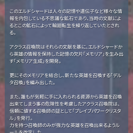
このエルドシャードは人々の記憶や遺伝子など様々な情
報を内包している不思議な鉱石であり、当時の文献によ
るとこの鉱石によって輪廻転生を繰り返していたとされ
る。
アクラス召喚院はそれらの文献を基に、エルドシャードか
ら英雄の情報を保持した記憶の欠片「メモリア」を生み出
す「メモリア生成」を開発。
更にそのメモリアを結合し、新たな英雄を召喚する「デル
タ召喚」を編み出した。
また、誰もが気軽に手に入れられる資源から英雄を召喚
出来てしまう事の危険性を考慮したアクラス召喚院は、
信頼に値する召喚師の証として「ブレイブパワークリスタ
ル」を発行。
力を持つ召喚師のみが強力な英雄を召喚出来るようル
ールを改定した。