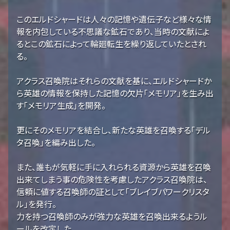
このエルドシャードは人々の記憶や遺伝子など様々な情
報を内包している不思議な鉱石であり、当時の文献によ
るとこの鉱石によって輪廻転生を繰り返していたとされ
る。
アクラス召喚院はそれらの文献を基に、エルドシャードか
ら英雄の情報を保持した記憶の欠片「メモリア」を生み出
す「メモリア生成」を開発。
更にそのメモリアを結合し、新たな英雄を召喚する「デル
タ召喚」を編み出した。
また、誰もが気軽に手に入れられる資源から英雄を召喚
出来てしまう事の危険性を考慮したアクラス召喚院は、
信頼に値する召喚師の証として「ブレイブパワークリスタ
ル」を発行。
力を持つ召喚師のみが強力な英雄を召喚出来るようル
ールを改定した。