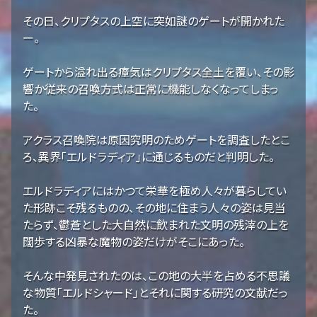
その日、クリプタスの上空に突如謎のゲートが開かれた
ー。
ゲートから溢れ出る瘴気はクリプタス全土を覆い、その影
響か従来の召喚方式は正常に機能しなくなってしまっ
た。
アクラス召喚院は原因究明のためゲートを調査したとこ
ろ、異界「エルドラディア」に通じるものだと判明した。
エルドラディアにはかつて栄華を極め人々が暮らしてい
た形跡こそ残るものの、その地に住まう人々の姿は見当
たらず、鬱蒼とした大自然に飲まれた文明の残滓の上を
闊歩する凶暴な魔物の姿だけがそこにあった。
そんな中発見されたのは、この地の大半を占める不思議
な物質「エルドシャード」とそれに関する研究の文献だっ
た。