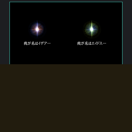
エルドラディアに存在する【双神】
エルドラディアには二柱の神が存在する。
【魂】を司る神「イデア」と、【原子】を司る神「エイドス」。
双神は何故眠っているのか？
何故召喚師に呼びかけられたのだろうか？
何故エルドラディアへのゲートが開いたのか？
物語の真相はプレイヤーの行動によって明かされていき、