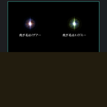
エルドラディアに存在する【双神】
エルドラディアには二柱の神が存在する。
【魂】を司る神「イデア」と、【原子】を司る神「エイドス」。
双神は何故眠っているのか？
何故召喚師に呼びかけられたのだろうか？
何故エルドラディアへのゲートが開いたのか？
物語の真相はプレイヤーの行動によって明かされていき、