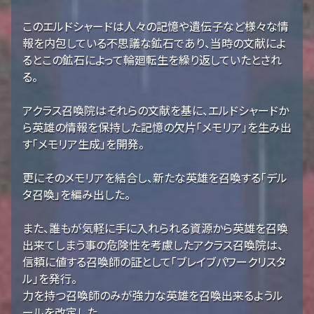
このエルドシャードは人々の記憶や遺伝子など様々な情
報を内包している不思議な鉱石であり、当時の文献によ
るとこの鉱石によって輪廻転生を繰り返していたとされ
る。
アクラス召喚院はそれらの文献を基に、エルドシャードか
ら英雄の情報を保持した記憶の欠片「メモリア」を生み出
す「メモリア生成」を開発。
更にそのメモリアを結合し、新たな英雄を召喚する「デル
タ召喚」を編み出した。
また、誰もが気軽に手に入れられる資源から英雄を召喚
出来てしまう事の危険性を考慮したアクラス召喚院は、
信頼に値する召喚師の証として「ブレイブパワークリスタ
ル」を発行。
力を持つ召喚師のみが強力な英雄を召喚出来るようル
ールを改定した。