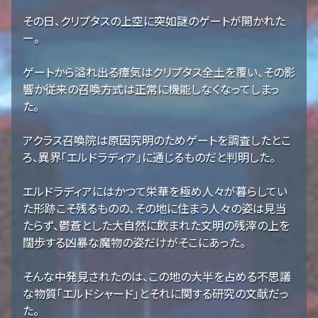
その日、クリプタスの上空に突如謎のゲートが開かれた
ー。
ゲートから溢れ出る瘴気はクリプタス全土を覆い、その影
響か従来の召喚方式は正常に機能しなくなってしまっ
た。
アクラス召喚院は原因究明のためゲートを調査したとこ
ろ、異界「エルドラディア」に通じるものだと判明した。
エルドラディアにはかつて栄華を極め人々が暮らしてい
た形跡こそ残るものの、その地に住まう人々の姿は見当
たらず、鬱蒼とした大自然に飲まれた文明の残滓の上を
闊歩する凶暴な魔物の姿だけがそこにあった。
そんな中発見されたのは、この地の大半を占める不思議
な物質「エルドシャード」とそれに関する研究の文献だっ
た。