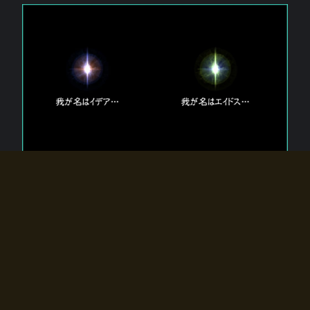
エルドラディアに存在する【双神】
エルドラディアには二柱の神が存在する。
【魂】を司る神「イデア」と、【原子】を司る神「エイドス」。
双神は何故眠っているのか？
何故召喚師に呼びかけられたのだろうか？
何故エルドラディアへのゲートが開いたのか？
物語の真相はプレイヤーの行動によって明かされていき、