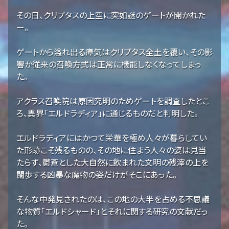
その日、クリプタスの上空に突如謎のゲートが開かれた
ー。
ゲートから溢れ出る瘴気はクリプタス全土を覆い、その影
響か従来の召喚方式は正常に機能しなくなってしまっ
た。
アクラス召喚院は原因究明のためゲートを調査したとこ
ろ、異界「エルドラディア」に通じるものだと判明した。
エルドラディアにはかつて栄華を極め人々が暮らしてい
た形跡こそ残るものの、その地に住まう人々の姿は見当
たらず、鬱蒼とした大自然に飲まれた文明の残滓の上を
闊歩する凶暴な魔物の姿だけがそこにあった。
そんな中発見されたのは、この地の大半を占める不思議
な物質「エルドシャード」とそれに関する研究の文献だっ
た。