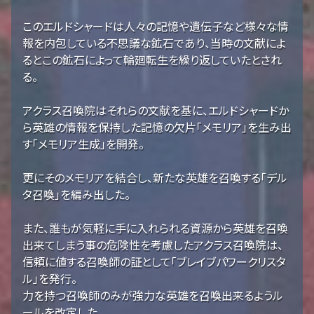
このエルドシャードは人々の記憶や遺伝子など様々な情
報を内包している不思議な鉱石であり、当時の文献によ
るとこの鉱石によって輪廻転生を繰り返していたとされ
る。
アクラス召喚院はそれらの文献を基に、エルドシャードか
ら英雄の情報を保持した記憶の欠片「メモリア」を生み出
す「メモリア生成」を開発。
更にそのメモリアを結合し、新たな英雄を召喚する「デル
タ召喚」を編み出した。
また、誰もが気軽に手に入れられる資源から英雄を召喚
出来てしまう事の危険性を考慮したアクラス召喚院は、
信頼に値する召喚師の証として「ブレイブパワークリスタ
ル」を発行。
力を持つ召喚師のみが強力な英雄を召喚出来るようル
ールを改定した。