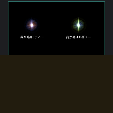
エルドラディアに存在する【双神】
エルドラディアには二柱の神が存在する。
【魂】を司る神「イデア」と、【原子】を司る神「エイドス」。
双神は何故眠っているのか？
何故召喚師に呼びかけられたのだろうか？
何故エルドラディアへのゲートが開いたのか？
物語の真相はプレイヤーの行動によって明かされていき、