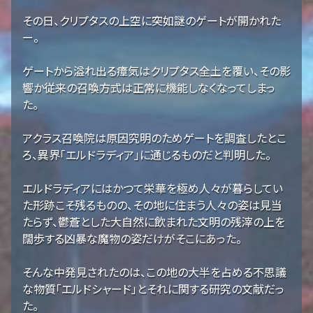
その日、クリプタスの上空に突如謎のゲートが開かれた
ー。
ゲートから溢れ出る瘴気はクリプタス全土を覆い、その影
響か従来の召喚方式は正常に機能しなくなってしまっ
た。
アクラス召喚院は原因究明のためゲートを調査したとこ
ろ、異界「エルドラディア」に通じるものだと判明した。
エルドラディアにはかつて栄華を極め人々が暮らしてい
た形跡こそ残るものの、その地に住まう人々の姿は見当
たらず、鬱蒼とした大自然に飲まれた文明の残滓の上を
闊歩する凶暴な魔物の姿だけがそこにあった。
そんな中発見されたのは、この地の大半を占める不思議
な物質「エルドシャード」とそれに関する研究の文献だっ
た。