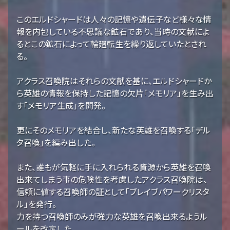
このエルドシャードは人々の記憶や遺伝子など様々な情
報を内包している不思議な鉱石であり、当時の文献によ
るとこの鉱石によって輪廻転生を繰り返していたとされ
る。
アクラス召喚院はそれらの文献を基に、エルドシャードか
ら英雄の情報を保持した記憶の欠片「メモリア」を生み出
す「メモリア生成」を開発。
更にそのメモリアを結合し、新たな英雄を召喚する「デル
タ召喚」を編み出した。
また、誰もが気軽に手に入れられる資源から英雄を召喚
出来てしまう事の危険性を考慮したアクラス召喚院は、
信頼に値する召喚師の証として「ブレイブパワークリスタ
ル」を発行。
力を持つ召喚師のみが強力な英雄を召喚出来るようル
ールを改定した。